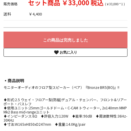
セット商品 ￥33,000 税込
販売価格
(￥33,000 * 1 )
送料
￥4,400
この商品は完売しました
お気に入り
▪︎商品説明
モニターオーディオのフロア型スピーカー（ペア）『Bronze BR5(BO)』!!
♦形式:2.5 ウェイ・フロアー型(防磁)デュアル・チェンバー、フロント&リアー
ポート・バスレフ
♦使用ユニット:25mmゴールドドーム・C-CAM トウィーター, 2x140mm MMP
Mk2 Bass mid-rangeユニット
♦インピーダンス:6Ω ♦許容入力:120W ♦能率:90dB ♦周波数特性:36Hz-
30KHz
♦寸法:W165xH850xD247mm ♦重量:14.0Kg/pair