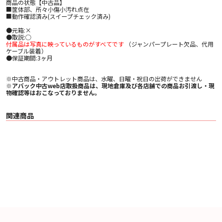
商品の状態【中古品】
■筐体部、所々小傷小汚れ点在
■動作確認済み(スイープチェック済み)
●元箱:×
●取説:○
付属品は写真に映っているものがすべてです
（ジャンパープレート欠品、代用
ケーブル装着）
●保証期間:3ヶ月
※中古商品・アウトレット商品は、水曜、日曜・祝日の出荷ができません
※アバック中古web店取扱商品は、現地倉庫及び各店舗での商品お引渡し・現
物確認等はおこなっておりません。
関連商品