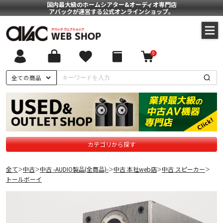
国内最大級のホームシアター&オーディオ専門店
アバックが運営する公式オンラインショップ。
0
全ての商品
カテゴリから探す
全て
中古
中古 -AUDIO製品(全商品)-
中古 本社web店
中古 スピーカー
＞
＞
＞
＞
＞
トールボーイ