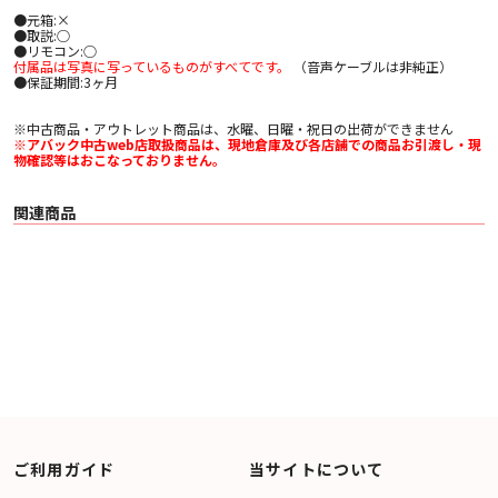
●元箱:×
●取説:○
●リモコン:○
付属品は写真に写っているものがすべてです。
（音声ケーブルは非純正）
●保証期間:3ヶ月
※中古商品・アウトレット商品は、水曜、日曜・祝日の出荷ができません
※アバック中古web店取扱商品は、現地倉庫及び各店舗での商品お引渡し・現
物確認等はおこなっておりません。
関連商品
ご利用ガイド
当サイトについて