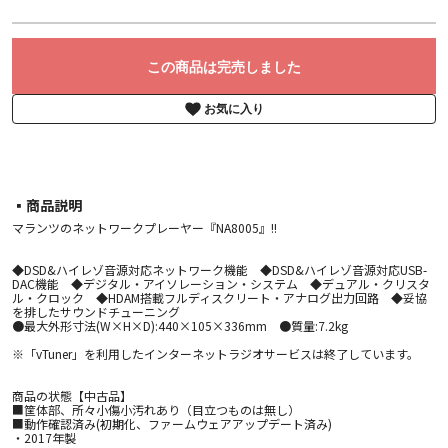
この商品は完売しました
お気に入り
▪︎商品説明
マランツのネットワークプレーヤー『NA8005』!!
◆DSD&ハイレゾ音源対応ネットワーク機能 ◆DSD&ハイレゾ音源対応USB-
DAC機能 ◆デジタル・アイソレーション・システム ◆デュアル・クリスタ
ル・クロック ◆HDAM搭載フルディスクリート・アナログ出力回路 ◆妥協
を排したサウンドチューニング
●最大外形寸法(W×H×D):440×105×336mm ●質量:7.2kg
※「vTuner」を利用したインターネットラジオサービスは終了しています。
商品の状態【中古品】
■筐体部、所々小傷小汚れあり（目立つものは無し）
■動作確認済み(初期化、ファームウェアアップデート済み)
・2017年製