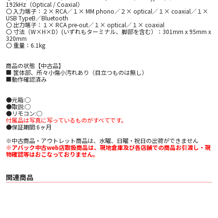
192kHz（Optical / Coaxial）
〇 入力端子：２× RCA／１× MM phono／２× optical／１× coaxial／１×
USB TypeB／Bluetooth
〇 出力端子：１× RCA pre-out／１× optical／１× coaxial
〇 寸法（W×H×D）(いずれもターミナル、脚部を含む）：301mm x 95mm x
320mm
〇 重量：6.1kg
商品の状態【中古品】
■ 筐体部、所々小傷小汚れあり（目立つものは無し）
■動作確認済み
●元箱:○
●取説:○
●リモコン:○
付属品は写真に写っているものがすべてです。
●保証期間:6ヶ月
※中古商品・アウトレット商品は、水曜、日曜・祝日の出荷ができません
※アバック中古web店取扱商品は、現地倉庫及び各店舗での商品お引渡し・現
物確認等はおこなっておりません。
関連商品