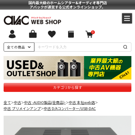
国内最大級のホームシアター&オーディオ専門店
アバックが運営する公式オンラインショップ。
0
全ての商品
カテゴリから探す
全て
中古
中古 -AUDIO製品(全商品)-
中古 本社web店
＞
＞
＞
＞
中古 プリメインアンプ
中古 D/Aコンバーター/USB-DAC
＞