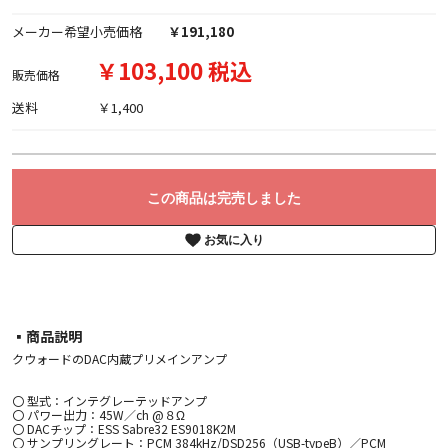
メーカー希望小売価格
￥191,180
￥103,100 税込
販売価格
送料
￥1,400
この商品は完売しました
お気に入り
▪︎商品説明
クウォードのDAC内蔵プリメインアンプ
〇 型式：インテグレーテッドアンプ
〇 パワー出力：45W／ch @８Ω
〇 DACチップ：ESS Sabre32 ES9018K2M
〇 サンプリングレート：PCM 384kHz/DSD256（USB-typeB）／PCM