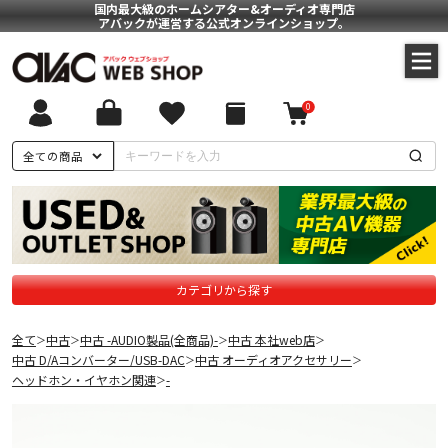
国内最大級のホームシアター&オーディオ専門店
アバックが運営する公式オンラインショップ。
0
全ての商品
カテゴリから探す
全て
中古
中古 -AUDIO製品(全商品)-
中古 本社web店
＞
＞
＞
＞
中古 D/Aコンバーター/USB-DAC
中古 オーディオアクセサリー
＞
＞
ヘッドホン・イヤホン関連
-
＞