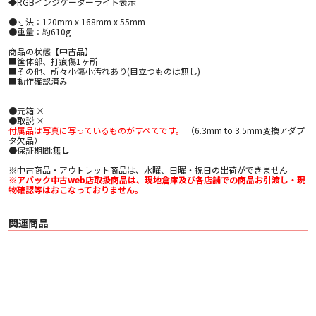
◆RGBインジケーターライト表示
●寸法：120mm x 168mm x 55mm
●重量：約610g
商品の状態【中古品】
■筐体部、打痕傷1ヶ所
■その他、所々小傷小汚れあり(目立つものは無し)
■動作確認済み
●元箱:×
●取説:×
付属品は写真に写っているものがすべてです。
（6.3mm to 3.5mm変換アダプ
タ欠品）
●保証期間:
無し
※中古商品・アウトレット商品は、水曜、日曜・祝日の出荷ができません
※アバック中古web店取扱商品は、現地倉庫及び各店舗での商品お引渡し・現
物確認等はおこなっておりません。
関連商品