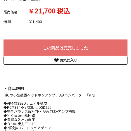
￥21,700 税込
販売価格
送料
￥1,400
この商品は完売しました
お気に入り
▪︎商品説明
FiiOの小型据置ヘッドホンアンプ、D/Aコンバーター『K7』
◆AK4493SEQデュアル構成
◆PCM384kHz/32bit, DSD256
◆完全バランス設計THX-AAA 788+アンプ搭載
◆独立電源供給回路
◆豊富な入出力端子
◆３つの出力モード
◆2段階のハードウェアゲイン