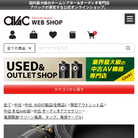
国内最大級のホームシアター&オーディオ専門店
アバックが運営する公式オンラインショップ。
0
全ての商品
カテゴリから探す
全て
中古
中古 -AUDIO製品(全商品)-
限定アウトレット品
＞
＞
＞
＞
中古 本社web店
中古 オーディオアクセサリー
＞
＞
電源関連(クリーン電源、タップ、電源ケーブル)