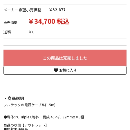
メーカー希望小売価格
￥52,877
￥34,700 税込
販売価格
送料
￥0
この商品は完売しました
お気に入り
▪︎商品説明
フルテックの電源ケーブル(1.5m)
●導体:PC Triple C導体 構成:45本/0.32mmφ×3極
商品の状態【アウトレット】
■開封未使用品