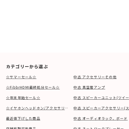
カテゴリーから選ぶ
☆サマーセール☆
中古 アクセサリーその他
☆FibbrHDMI最終処分セール☆
中古 真空管アンプ
☆年末年始セール☆
中古 スピーカーユニット(ツイ
☆イヤホンヘッドホン/アクセサリSALE☆
中古 スピーカーアクセサリー(ス
最近値下げした商品
中古 オーディオラック、ボード
店舗視聴可能商品
中古 ネットワークプレーヤー