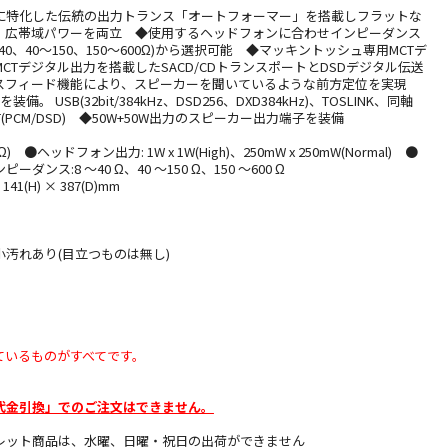
に特化した伝統の出力トランス「オートフォーマー」を搭載しフラットな
、広帯域パワーを両立 ◆使用するヘッドフォンに合わせインピーダンス
40、40〜150、150〜600Ω)から選択可能 ◆マッキントッシュ専用MCTデ
CTデジタル出力を搭載したSACD/CDトランスポートとDSDデジタル伝送
ロスフィード機能により、スピーカーを聞いているような前方定位を実現
。 USB(32bit/384kHz、DSD256、DXD384kHz)、TOSLINK、同軸
)、MCT(PCM/DSD) ◆50W+50W出力のスピーカー出力端子を装備
8 Ω) ●ヘッドフォン出力: 1W x 1W(High)、250mW x 250mW(Normal) ●
ンス:8 〜40 Ω、40 〜150 Ω、150 〜600 Ω
41(H) × 387(D)mm
】
汚れあり(目立つものは無し)
ているものがすべてです。
代金引換」でのご注文はできません。
レット商品は、水曜、日曜・祝日の出荷ができません