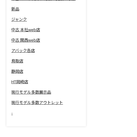
新品
ジャンク
中古 本社web店
中古 関西web店
アバック各店
鳥取店
静岡店
HT岡崎店
現行モデル多数展示品
現行モデル多数アウトレット
-