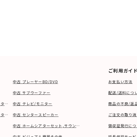
ご利用ガイ
中古 プレーヤーBD/DVD
お支払い方法
中古 サブウーファー
配送/送料につ
ーター、ウーファー等)
中古 テレビ/モニター
商品の不良/返
タンド等)
中古 センタースピーカー
ご注文の取り消
中古 ホームシアターセット,サウンドバー
領収証発行につ
中古 ビジュアル機器その他
延長保証サービ