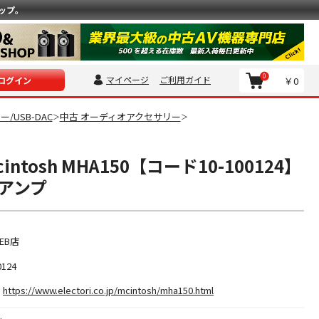
ップ。
0
マイページ
ご利用ガイド
￥0
ログイン
/USB-DAC
中古 オーディオアクセサリー
＞
＞
ntosh MHA150【コード10-100124】
アンプ
EB店
0124
https://www.electori.co.jp/mcintosh/mha150.html