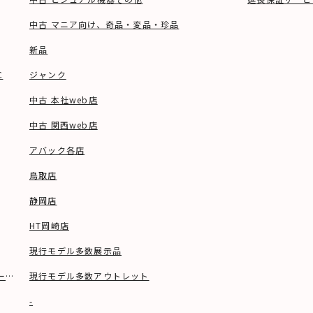
中古 マニア向け、奇品・変品・珍品
新品
C
ジャンク
中古 本社web店
中古 関西web店
アバック各店
鳥取店
静岡店
HT岡崎店
現行モデル多数展示品
ーブル等)
現行モデル多数アウトレット
-