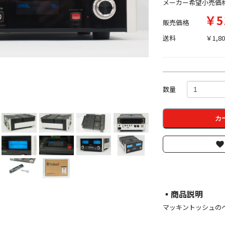
メーカー希望小売価
￥5
販売価格
送料
￥1,80
数量
カ
▪︎商品説明
マッキントッシュのヘ