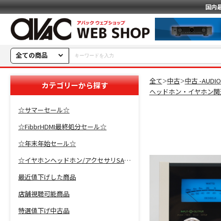
国内
全ての商品
全て
中古
中古 -AUDI
＞
＞
カテゴリーから探す
ヘッドホン・イヤホン関
☆サマーセール☆
☆FibbrHDMI最終処分セール☆
☆年末年始セール☆
☆イヤホンヘッドホン/アクセサリSALE☆
最近値下げした商品
店舗視聴可能商品
特選値下げ中古品