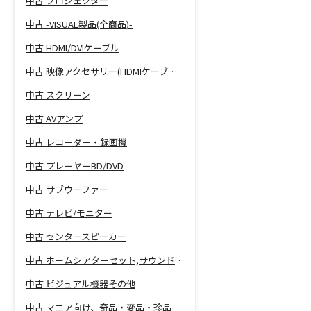
中古 プロジェクター
中古 -VISUAL製品(全商品)-
中古 HDMI/DVIケーブル
中古 映像アクセサリー(HDMIケーブル等)
中古 スクリーン
中古 AVアンプ
中古 レコーダー・録画機
中古 プレーヤーBD/DVD
中古 サブウーファー
中古 テレビ/モニター
中古 センタースピーカー
中古 ホームシアターセット,サウンドバー
中古 ビジュアル機器その他
中古 マニア向け、奇品・変品・珍品