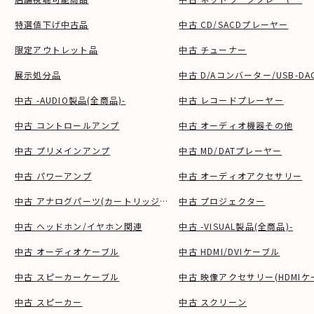
特選値下げ中古品
中古 CD/SACDプレーヤー
限定アウトレット品
中古 チューナー
展示処分品
中古 D/Aコンバーター/USB-DA
中古 -AUDIO製品(全商品)-
中古 レコードプレーヤー
中古 コントロールアンプ
中古 オーディオ機器その他
中古 プリメインアンプ
中古 MD/DATプレーヤー
中古 パワーアンプ
中古 オーディオアクセサリー
中古 アナログパーツ(カートリッジ、シェル等)
中古 プロジェクター
中古 ヘッドホン/イヤホン関連
中古 -VISUAL製品(全商品)-
中古 オーディオケーブル
中古 HDMI/DVIケーブル
中古 スピーカーケーブル
中古 映像アクセサリー(HDMIケ
中古 スピーカー
中古 スクリーン