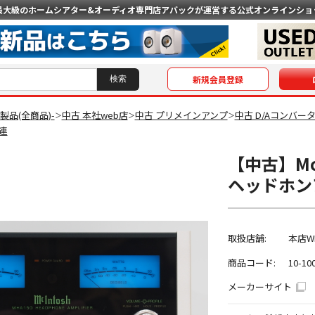
最大級のホームシアター&オーディオ専門店
アバックが運営する公式オンラインショ
新規会員登録
O製品(全商品)-
中古 本社web店
中古 プリメインアンプ
中古 D/Aコンバーター
＞
＞
＞
連
【中古】Mci
ヘッドホン
取扱店舗:
本店W
商品コード:
10-10
メーカーサイト