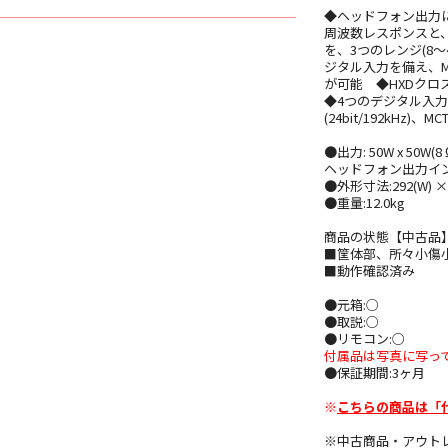
◆ヘッドフォン出力
周波数レスポンスと
を、3つのレンジ(8〜
ジタル入力を備え、M
が可能 ◆HXDク
◆4つのデジタル入力を装備
(24bit/192kHz
●出力: 50W x 50W(
ヘッドフォン出力インピーダ
●外形寸法:292(W) × 1
●重量:12.0kg
商品の状態【中古品
■筐体部、所々小傷小
■動作確認済み
●元箱:○
●取説:○
●リモコン:○
付属品は写真に写っ
●保証期間:3ヶ月
※
こちらの商品は「
※中古商品・アウト