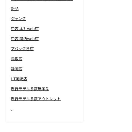
新品
ジャンク
中古 本社web店
中古 関西web店
アバック各店
鳥取店
静岡店
HT岡崎店
現行モデル多数展示品
現行モデル多数アウトレット
-