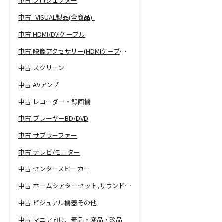
中古 プロジェクター
中古 -VISUAL製品(全商品)-
中古 HDMI/DVIケーブル
中古 映像アクセサリー(HDMIケーブル等)
中古 スクリーン
中古 AVアンプ
中古 レコーダー・録画機
中古 プレーヤーBD/DVD
中古 サブウーファー
中古 テレビ/モニター
中古 センタースピーカー
中古 ホームシアターセット,サウンドバー
中古 ビジュアル機器その他
中古 マニア向け、奇品・変品・珍品