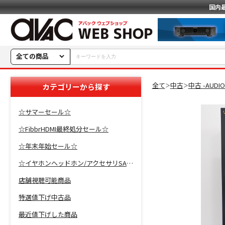
国内
全ての商品
全て
中古
中古 -AUDI
カテゴリーから探す
＞
＞
☆サマーセール☆
☆FibbrHDMI最終処分セール☆
☆年末年始セール☆
☆イヤホンヘッドホン/アクセサリSALE☆
店舗視聴可能商品
特選値下げ中古品
最近値下げした商品