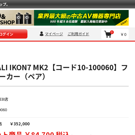
ップ。
0
マイページ
ご利用ガイド
￥0
ログイン
I IKON7 MK2【コード10-100060】フ
ーカー（ペア）
EB店
0060
格
￥352,000
ト商品 ￥84,700 税込