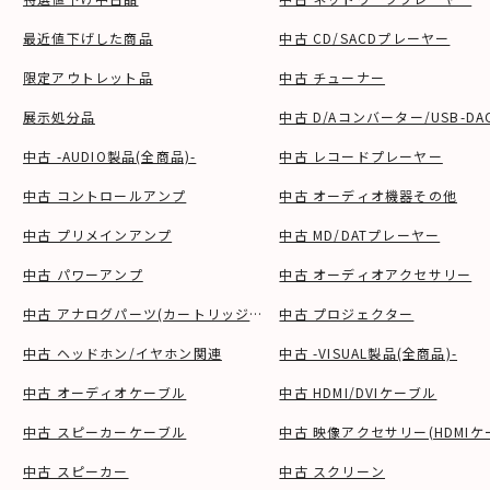
最近値下げした商品
中古 CD/SACDプレーヤー
限定アウトレット品
中古 チューナー
展示処分品
中古 D/Aコンバーター/USB-DA
中古 -AUDIO製品(全商品)-
中古 レコードプレーヤー
中古 コントロールアンプ
中古 オーディオ機器その他
中古 プリメインアンプ
中古 MD/DATプレーヤー
中古 パワーアンプ
中古 オーディオアクセサリー
中古 アナログパーツ(カートリッジ、シェル等)
中古 プロジェクター
中古 ヘッドホン/イヤホン関連
中古 -VISUAL製品(全商品)-
中古 オーディオケーブル
中古 HDMI/DVIケーブル
中古 スピーカーケーブル
中古 映像アクセサリー(HDMIケ
中古 スピーカー
中古 スクリーン