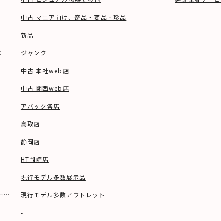
中古 マニア向け、奇品・変品・珍品
新品
C
ジャンク
中古 本社web店
中古 関西web店
アバック各店
鳥取店
静岡店
HT岡崎店
現行モデル多数展示品
ーブル等)
現行モデル多数アウトレット
-