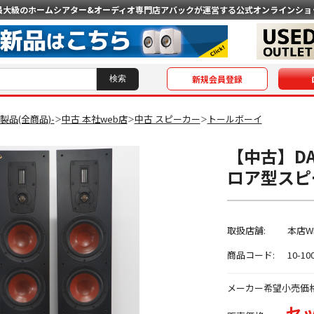
最大級のホームシアター&オーディオ専門店
アバックが運営する公式オンラインショ
新規会員登録
O製品(全商品)-
中古 本社web店
中古 スピーカー
トールボーイ
＞
＞
＞
【中古】DAL
ロア型スピ
取扱店舗:
本店W
商品コード:
10-10
メーカー希望小売価
セッ