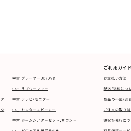
ご利用ガイ
中古 プレーヤーBD/DVD
お支払い方法
中古 サブウーファー
配送/送料につ
ーター、ウーファー等)
中古 テレビ/モニター
商品の不良/返
タンド等)
中古 センタースピーカー
ご注文の取り消
中古 ホームシアターセット,サウンドバー
領収証発行につ
中古 ビジュアル機器その他
延長保証サービ