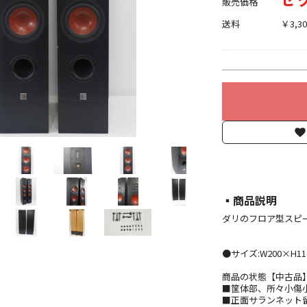
販売価格
送料
￥3,30
▪︎商品説明
ダリのフロア型スピーカ
●サイズ:W200×H114
商品の状態【中古品
■筐体部、所々小傷
■正面サランネット