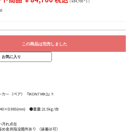
(￥84,700 * 1 )
0
この商品は完売しました
お気に入り
ー（ペア）『IKON7 MK2』!!
0×D365(mm) ●重量:21.5kg/台
】
小汚れ点在
留め金具陥没箇所あり （装着は可）