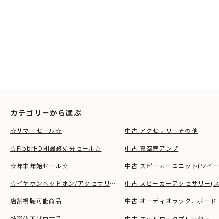
カテゴリーから選ぶ
☆サマーセール☆
中古 アクセサリーその他
☆FibbrHDMI最終処分セール☆
中古 真空管アンプ
☆年末年始セール☆
中古 スピーカーユニット(ツイ
☆イヤホンヘッドホン/アクセサリSALE☆
中古 スピーカーアクセサリー(ス
店舗視聴可能商品
中古 オーディオラック、ボード
特選値下げ中古品
中古 ネットワークプレーヤー