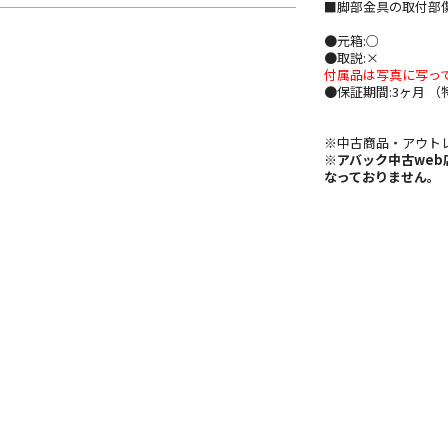
■脚部金具の取付部
●元箱:○
●取説:×
付属品は写真に写っ
●保証期間:3ヶ月 
※中古商品・アウト
※アバック中古we
なっておりません。