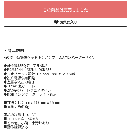
この商品は完売しました
お気に入り
▪︎商品説明
FiiOの小型据置ヘッドホンアンプ、D/Aコンバーター『K7』
◆AK4493SEQデュアル構成
◆PCM384kHz/32bit, DSD256
◆完全バランス設計THX-AAA 788+アンプ搭載
◆独立電源供給回路
◆豊富な入出力端子
◆３つの出力モード
◆2段階のハードウェアゲイン
◆RGBインジケーターライト表示
●寸法：120mm x 168mm x 55mm
●重量：約610g
商品の状態【中古品】
■フロント角に傷あり
■その他、小傷・小汚れあり
■動作確認済み