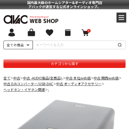
国内最大級のホームシアター&オーディオ専門店
アバックが運営する公式オンラインショップ。
0
全ての商品
カテゴリから探す
全て
中古
中古 -AUDIO製品(全商品)-
中古 本社web店
中古 関西web店
＞
＞
＞
＞
＞
中古 D/Aコンバーター/USB-DAC
中古 オーディオアクセサリー
＞
＞
ヘッドホン・イヤホン関連
-
＞