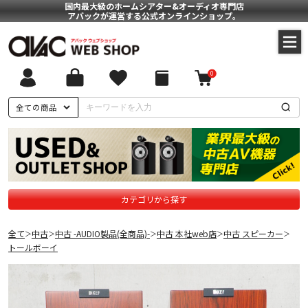
国内最大級のホームシアター&オーディオ専門店
アバックが運営する公式オンラインショップ。
0
全ての商品
カテゴリから探す
全て
中古
中古 -AUDIO製品(全商品)-
中古 本社web店
中古 スピーカー
＞
＞
＞
＞
＞
トールボーイ