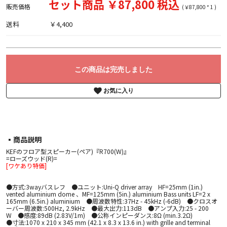
セット商品 ￥87,800 税込
販売価格
(￥87,800 * 1 )
送料
￥4,400
この商品は完売しました
お気に入り
▪︎商品説明
KEFのフロア型スピーカー(ペア)『R700(W)』
=ローズウッド(R)=
[ワケあり特価]
●方式:3wayバスレフ ●ユニット:Uni-Q driver array HF=25mm (1in.)
vented aluminium dome 、MF=125mm (5in.) aluminium Bass units LF=2 x
165mm (6.5in.) aluminium ●周波数特性:37Hz - 45kHz (-6dB) ●クロスオ
ーバー周波数:500Hz, 2.9kHz ●最大出力:113dB ●アンプ入力:25 - 200
W ●感度:89dB (2.83V/1m) ●公称インピーダンス:8Ω (min.3.2Ω)
●寸法:1070 x 210 x 345 mm (42.1 x 8.3 x 13.6 in.) with grille and terminal