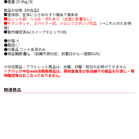
●重量:25.9kg/台
商品の状態【中古品】
■筐体部、全体に小さめのすり傷当て傷多め
■ユニット部、ヘコみ・汚れあり （出音に影響なし）
■サランネット、スパイク一式、バスレフスポンジ欠品
（→これらのため特
価）
■動作確認済み(スイープチェックOK)
●元箱:×
●取説:○
●付属品:フット金具のみ
●保証期間:
無し
（初期不良対応、到着日から一週間以内）
※中古商品・アウトレット商品は、水曜、日曜・祝日の出荷ができません
※アバック中古web店取扱商品は、現地倉庫及び各店舗での商品お引渡し・現
物確認等はおこなっておりません。
関連商品