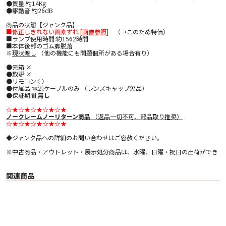
●質量:約14Kg
●駆動音:約26dB
商品の状態【ジャンク品】
■修正しきれない画素ずれ [
画像参照
]
（→このため特価）
■ランプ使用時間:約1562時間
■本体後部のゴム脚脱落
※
現状渡し
（他の機能にも問題個所がある場合有り）
●元箱:×
●取説:×
●リモコン:○
●付属品:電源ケーブルのみ （レンズキャップ欠品）
●保証期間:
無し
☆★☆★☆★☆★☆★
ノークレームノーリターン商品
（返品一切不可、部品取り推奨）
☆★☆★☆★☆★☆★
◆ジャンク品への詳細のお問い合わせはご容赦ください。
※中古商品・アウトレット・展示処分商品は、水曜、日曜・祝日の出荷ができ
ません
※アバック中古web店取扱商品は、現地倉庫及び各店舗での商品お引渡し・現
物確認等はおこなっておりません。
関連商品