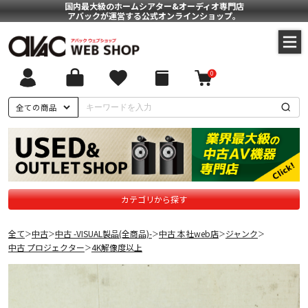
国内最大級のホームシアター&オーディオ専門店
アバックが運営する公式オンラインショップ。
0
全ての商品
カテゴリから探す
全て
中古
中古 -VISUAL製品(全商品)-
中古 本社web店
ジャンク
＞
＞
＞
＞
＞
中古 プロジェクター
4K解像度以上
＞