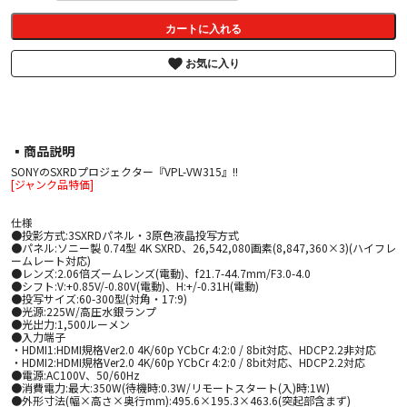
カートに入れる
お気に入り
▪︎商品説明
SONYのSXRDプロジェクター『VPL-VW315』!!
[ジャンク品特価]
仕様
●投影方式:3SXRDパネル・3原色液晶投写方式
●パネル:ソニー製 0.74型 4K SXRD、26,542,080画素(8,847,360×3)(ハイフレ
ームレート対応)
●レンズ:2.06倍ズームレンズ(電動)、f21.7-44.7mm/F3.0-4.0
●シフト:V:+0.85V/-0.80V(電動)、H:+/-0.31H(電動)
●投写サイズ:60-300型(対角・17:9)
●光源:225W/高圧水銀ランプ
●光出力:1,500ルーメン
●入力端子
・HDMI1:HDMI規格Ver2.0 4K/60p YCbCr 4:2:0 / 8bit対応、HDCP2.2非対応
・HDMI2:HDMI規格Ver2.0 4K/60p YCbCr 4:2:0 / 8bit対応、HDCP2.2対応
●電源:AC100V、50/60Hz
●消費電力:最大:350W(待機時:0.3W/リモートスタート(入)時:1W)
●外形寸法(幅×高さ×奥行mm):495.6×195.3×463.6(突起部含まず)