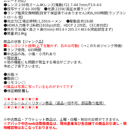
ムレート対応)
●レンズ:2.06倍ズーム4Kレンズ(電動) f21.7-44.7mm/F3.0-4.0
●投写サイズ:60-300型 ●光源:225W/高圧水銀ランプ
●ランプ推奨交換時間(目安で保証値ではありません):約6,000時間(ランプコン
トロール:低)
●光出力(工場出荷時):1,500ルーメン ●駆動音:約26dB
●HDMI入力端子:2系統(18Gbps対応、HDCP 2.2対応、CEC非対応)
●外形寸法(幅×高さ×奥行mm):495.6×205.3×463.6(突起部含まず)
●質量:約14Kg
商品の状態【ジャンク品】
■レンズシフト故障(上下左動かず、右のみ可動)
（→このためジャンク特価）
■ランプ使用、685時間
■中古品の為、小傷・小汚れあり
※
現状渡し
※他の機能にも問題が発生する場合がございます。
予めご了承下さいませ。
●元箱:×
●取説:○
●リモコン:○
付属品は写真に写っているものがすべてです
●保証期間:
無し
☆★☆★☆★☆★☆★
ノークレームノーリターン商品 （返品一切不可、部品取り推奨）
☆★☆★☆★☆★☆★
※中古商品・アウトレット商品は、土曜・日曜・祝日の出荷ができません
※アバック中古web店取扱商品は、現地倉庫及び各店舗での商品お引渡し・現
物確認等はおこなっておりません。