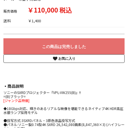
￥110,000 税込
販売価格
送料
￥1,400
この商品は完売しました
お気に入り
▪︎商品説明
ソニーのSXRDプロジェクター『VPL-VW255(B)』!!
=(B)ブラック=
[ジャンク品特価]
◆18Gbps対応、輝きのあるリアルな映像を堪能できるネイティブ4K HDR高圧
水銀ランプ採用モデル
●投写方式:3SXRDパネル・3原色液晶投写方式
●パネル:ソニー製0.74型4K SXRD 26,542,080画素(8,847,360×3) (ハイフレー