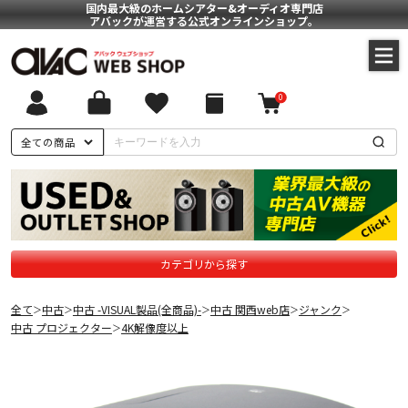
国内最大級のホームシアター&オーディオ専門店
アバックが運営する公式オンラインショップ。
0
全ての商品
カテゴリから探す
全て
中古
中古 -VISUAL製品(全商品)-
中古 関西web店
ジャンク
＞
＞
＞
＞
＞
中古 プロジェクター
4K解像度以上
＞