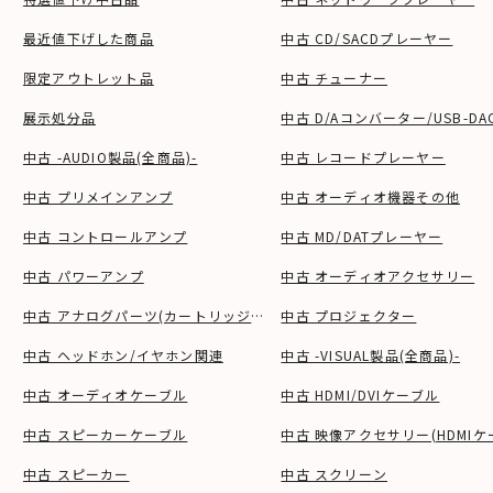
最近値下げした商品
中古 CD/SACDプレーヤー
限定アウトレット品
中古 チューナー
展示処分品
中古 D/Aコンバーター/USB-DA
中古 -AUDIO製品(全商品)-
中古 レコードプレーヤー
中古 プリメインアンプ
中古 オーディオ機器その他
中古 コントロールアンプ
中古 MD/DATプレーヤー
中古 パワーアンプ
中古 オーディオアクセサリー
中古 アナログパーツ(カートリッジ、シェル等)
中古 プロジェクター
中古 ヘッドホン/イヤホン関連
中古 -VISUAL製品(全商品)-
中古 オーディオケーブル
中古 HDMI/DVIケーブル
中古 スピーカーケーブル
中古 映像アクセサリー(HDMIケ
中古 スピーカー
中古 スクリーン