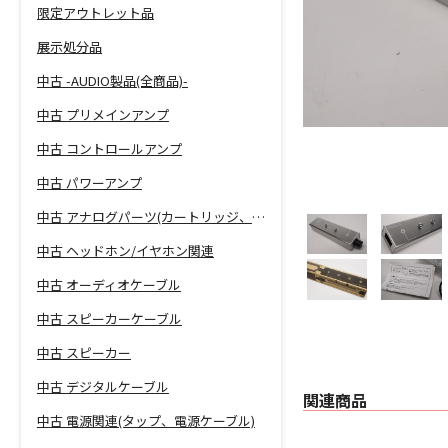
限定アウトレット品
展示処分品
中古 -AUDIO製品(全商品)-
中古 プリメインアンプ
中古 コントロールアンプ
中古 パワーアンプ
中古 アナログパーツ(カートリッジ、シェル等)
中古 ヘッドホン/イヤホン関連
中古 オーディオケーブル
中古 スピーカーケーブル
中古 スピーカー
中古 デジタルケーブル
関連商品
中古 電源関連(タップ、電源ケーブル)