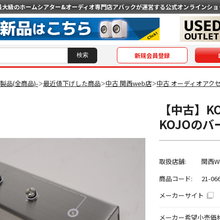
最大級のホームシアター&オーディオ専門店
アバックが運営する公式オンラインショ
新規会員登録
O製品(全商品)-
最近値下げした商品
中古 関西web店
中古 オーディオアク
＞
＞
＞
【中古】KOJ
KOJOの
取扱店舗:
関西W
商品コード:
21-06
メーカーサイト
メーカー希望小売価