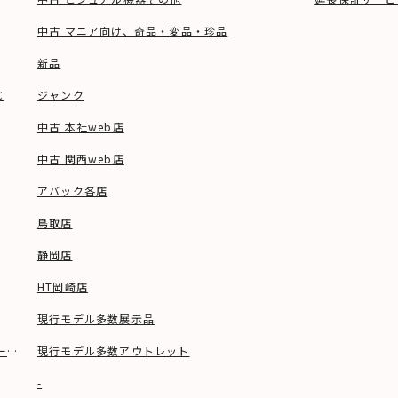
中古 マニア向け、奇品・変品・珍品
新品
C
ジャンク
中古 本社web店
中古 関西web店
アバック各店
鳥取店
静岡店
HT岡崎店
現行モデル多数展示品
ーブル等)
現行モデル多数アウトレット
-