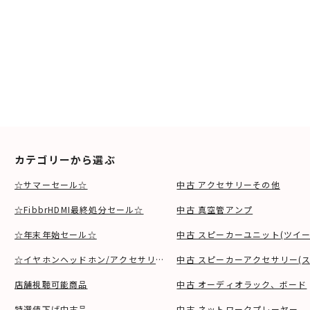
カテゴリーから選ぶ
☆サマーセール☆
中古 アクセサリーその他
☆FibbrHDMI最終処分セール☆
中古 真空管アンプ
☆年末年始セール☆
中古 スピーカーユニット(ツイ
☆イヤホンヘッドホン/アクセサリSALE☆
中古 スピーカーアクセサリー(ス
店舗視聴可能商品
中古 オーディオラック、ボード
特選値下げ中古品
中古 ネットワークプレーヤー