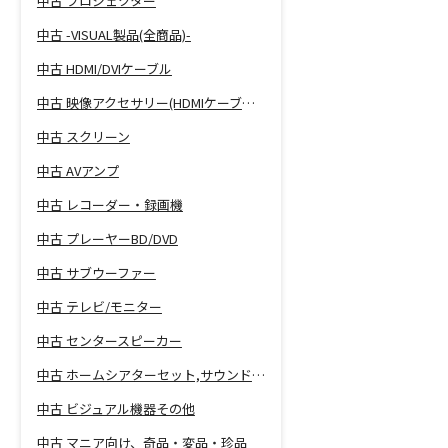
中古 プロジェクター
中古 -VISUAL製品(全商品)-
中古 HDMI/DVIケーブル
中古 映像アクセサリー(HDMIケーブル等)
中古 スクリーン
中古 AVアンプ
中古 レコーダー・録画機
中古 プレーヤーBD/DVD
中古 サブウーファー
中古 テレビ/モニター
中古 センタースピーカー
中古 ホームシアターセット,サウンドバー
中古 ビジュアル機器その他
中古 マニア向け、奇品・変品・珍品