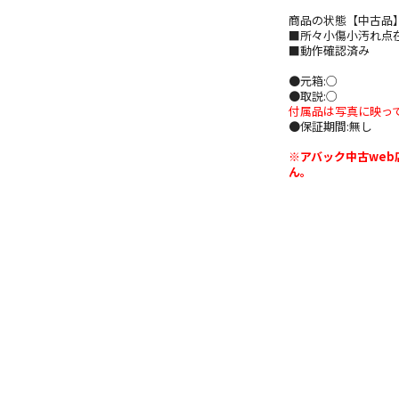
商品の状態【中古品
■所々小傷小汚れ点
■動作確認済み
●元箱:○
●取説:○
付属品は写真に映っ
●保証期間:無し
※アバック中古we
ん。