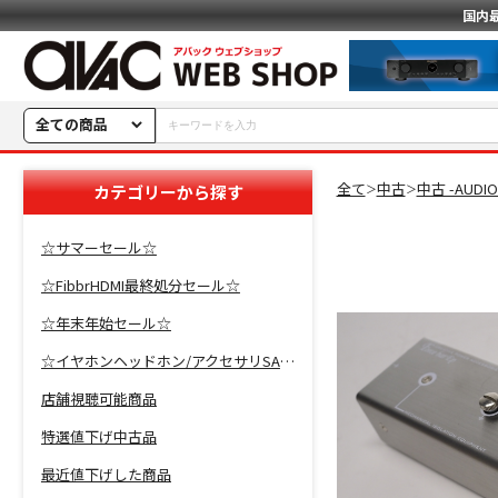
国内
全ての商品
全て
中古
中古 -AUDI
カテゴリーから探す
＞
＞
☆サマーセール☆
☆FibbrHDMI最終処分セール☆
☆年末年始セール☆
☆イヤホンヘッドホン/アクセサリSALE☆
店舗視聴可能商品
特選値下げ中古品
最近値下げした商品