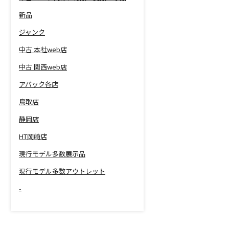
新品
ジャンク
中古 本社web店
中古 関西web店
アバック各店
鳥取店
静岡店
HT岡崎店
現行モデル多数展示品
現行モデル多数アウトレット
-