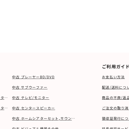
ご利用ガイ
中古 プレーヤーBD/DVD
お支払い方法
中古 サブウーファー
配送/送料につ
ーター、ウーファー等)
中古 テレビ/モニター
商品の不良/返
タンド等)
中古 センタースピーカー
ご注文の取り消
中古 ホームシアターセット,サウンドバー
領収証発行につ
中古 ビジュアル機器その他
延長保証サービ