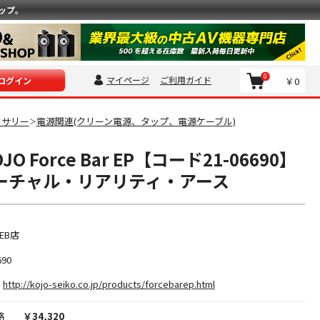
ップ。
0
マイページ
ご利用ガイド
￥0
ログイン
セサリー
電源関連(クリーン電源、タップ、電源ケーブル)
＞
O Force Bar EP【コード21-06690】
バーチャル・リアリティ・アース
EB店
690
http://kojo-seiko.co.jp/products/forcebarep.html
格
￥34,320