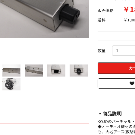
￥1
販売価格
送料
￥1,00
数量
カ
▪︎商品説明
KOJOのバーチャル・リ
◆オーディオ機材の
も、大地アース(仮