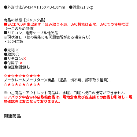
●外形寸法/W434×H150×D410mm ●質量/21.8kg
商品の状態【ジャンク品】
■SACD/CD再生出来ず：読み取り不良、DAC機能は正常。DACでの使用推奨
（→このため特価）
■リモコン、電源ケーブル他欠品
※
現状渡し
（他の機能にも問題個所がある場合有り）
・2004年製
●元箱:×
●取説:○
●リモコン:
×
●付属品:
×
●保証期間:
無し
☆★☆★☆★☆★☆★
ノークレームノーリターン商品
（返品一切不可、部品取り推奨）
☆★☆★☆★☆★☆★
※中古商品・アウトレット商品は、水曜、日曜・祝日の出荷ができません
※アバック中古web店取扱商品は、現地倉庫及び各店舗での商品お引渡し・現
物確認等はおこなっておりません。
関連商品