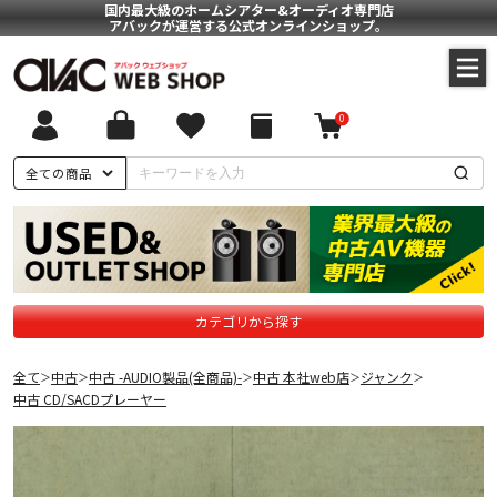
国内最大級のホームシアター&オーディオ専門店
アバックが運営する公式オンラインショップ。
0
全ての商品
カテゴリから探す
全て
中古
中古 -AUDIO製品(全商品)-
中古 本社web店
ジャンク
＞
＞
＞
＞
＞
中古 CD/SACDプレーヤー