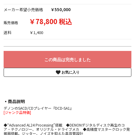
メーカー希望小売価格
￥550,000
￥78,800 税込
販売価格
送料
￥1,400
この商品は完売しました
お気に入り
▪︎商品説明
デノンのSACD/CDプレイヤー『DCD-SA1』
[ジャンク品特価]
◆“Advanced AL24 Processing”搭載 ◆DENONデジタルディスク再生のコ
ア・テクノロジー、オリジナル・ドライブメカ ◆高精度マスタークロック発
振器搭載。ジッター、ノイズを抑えた高音質設計