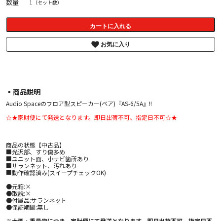
数量
1（セット数）
カートに入れる
お気に入り
▪︎商品説明
Audio Spaceのフロア型スピーカー(ペア)『AS-6/5A』!!
☆★家財便にて発送となります。即日出荷不可、指定日不可☆★
商品の状態【中古品】
■光沢部、すり傷多め
■ユニット面、小サビ箇所あり
■サランネット、汚れあり
■動作確認済み(スイープチェックOK)
●元箱:×
●取説:×
●付属品:サランネット
●保証期間:無し
※大型・重量物につき、家財便にて発送となります。即日出荷不可、指定日不