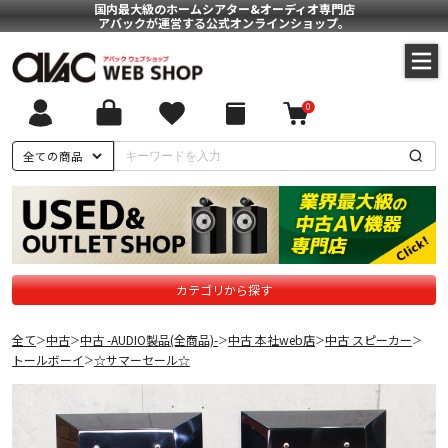
国内最大級のホームシアター&オーディオ専門店
アバックが運営する公式オンラインショップ。
0
全ての商品
カテゴリから探す
全て
中古
中古 -AUDIO製品(全商品)-
中古 本社web店
中古 スピーカー
＞
＞
＞
＞
＞
トールボーイ
☆サマーセール☆
＞