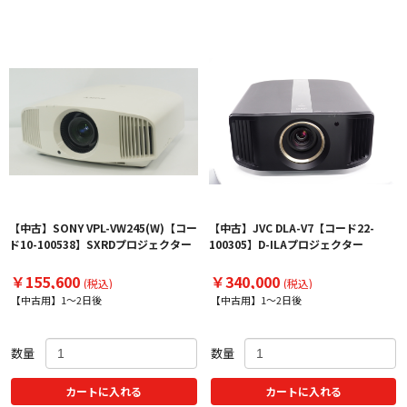
【中古】SONY VPL-VW245(W)【コー
【中古】JVC DLA-V7【コード22-
ド10-100538】SXRDプロジェクター
100305】D-ILAプロジェクター
￥155,600
￥340,000
(税込)
(税込)
【中古用】1～2日後
【中古用】1～2日後
数量
数量
カートに入れる
カートに入れる