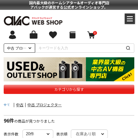
国内最大級のホームシアター&オーディオ専門店
アバックが運営する公式オンラインショップ。
0
ついて
中古 プロジェクター
に基づく表記
ポリシー
カテゴリから探す
|
中古
|
中古 プロジェクター
全て
96件
の商品が見つかりました
表示件数
表示順