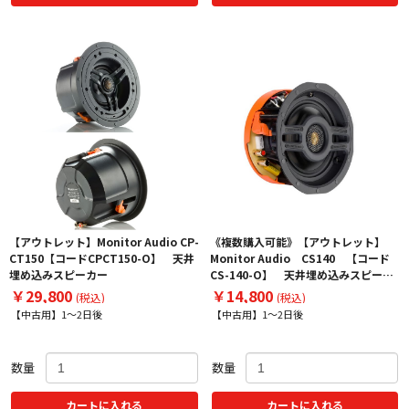
【アウトレット】Monitor Audio CP-
《複数購入可能》【アウトレット】
CT150【コードCPCT150-O】 天井
Monitor Audio CS140 【コード
埋め込みスピーカー
CS-140-O】 天井埋め込みスピーカ
ー
￥29,800
￥14,800
(税込)
(税込)
【中古用】1～2日後
【中古用】1～2日後
数量
数量
カートに入れる
カートに入れる