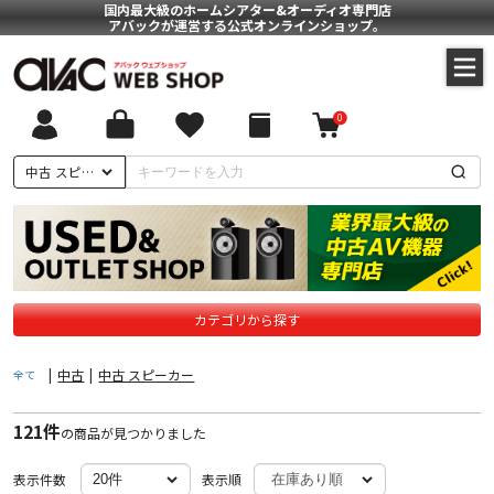
国内最大級のホームシアター&オーディオ専門店
アバックが運営する公式オンラインショップ。
0
ついて
中古 スピーカー
に基づく表記
ポリシー
カテゴリから探す
|
中古
|
中古 スピーカー
全て
121件
の商品が見つかりました
表示件数
表示順