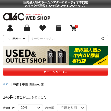
国内最大級のホームシアター&オーディオ専門店
アバックが運営する公式オンラインショップ。
0
ついて
中古 関西web店
に基づく表記
ポリシー
カテゴリから探す
|
中古
|
中古 関西web店
全て
146件
の商品が見つかりました
表示件数
表示順