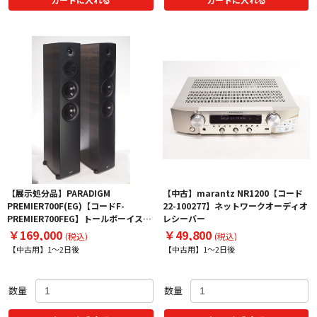
【展示処分品】PARADIGM
【中古】marantz NR1200【コード
PREMIER700F(EG)【コードF-
22-100277】ネットワークオーディオ
PREMIER700FEG】トールボーイスピ
レシーバー
ーカー ペア
￥169,000
￥49,800
(税込)
(税込)
【中古用】1～2日後
【中古用】1～2日後
数量
数量