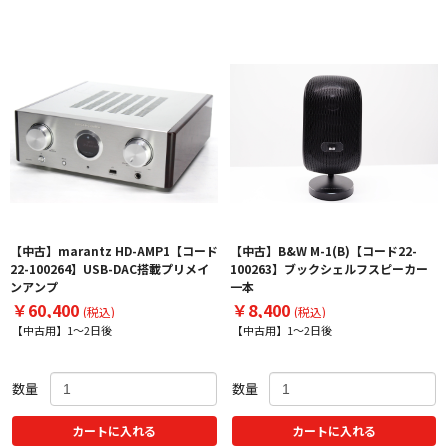
【中古】marantz HD-AMP1【コード
【中古】B&W M-1(B)【コード22-
22-100264】USB-DAC搭載プリメイ
100263】ブックシェルフスピーカー
ンアンプ
一本
￥60,400
￥8,400
(税込)
(税込)
【中古用】1～2日後
【中古用】1～2日後
数量
数量
カートに入れる
カートに入れる