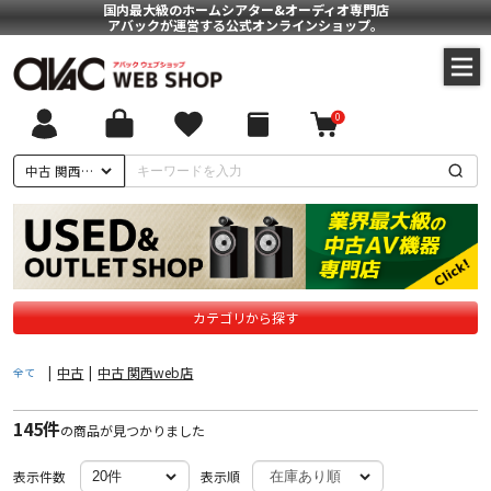
国内最大級のホームシアター&オーディオ専門店
アバックが運営する公式オンラインショップ。
0
ついて
中古 関西web店
に基づく表記
ポリシー
カテゴリから探す
|
中古
|
中古 関西web店
全て
145件
の商品が見つかりました
表示件数
表示順