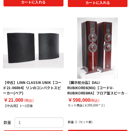
カートに入れる
カートに入れる
【中古】LINN CLASSIK UNIK【コー
【展示処分品】DALI
ド21-06864】リンのコンパクトスピ
RUBIKORE6(MA)【コードU-
ーカー(ペア)
RUBIKORE6MA】フロア型スピーカー
（ペア）
￥21,000
￥598,000
(税込)
(税込)
セット商品 (￥299,000 * 2 )
【中古用】1～2日後
数量
数量: 2（セット数）