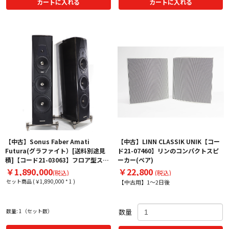
カートに入れる
カートに入れる
【中古】Sonus Faber Amati
【中古】LINN CLASSIK UNIK【コー
Futura(グラファイト）[送料別途見
ド21-07460】リンのコンパクトスピ
積]【コード21-03063】フロア型スピ
ーカー(ペア)
ーカー(ペア)
￥1,890,000
￥22,800
(税込)
(税込)
セット商品 (￥1,890,000 * 1 )
【中古用】1～2日後
数量: 1（セット数）
数量