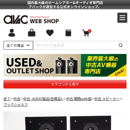
国内最大級のホームシアター&オーディオ専門店
アバックが運営する公式オンラインショップ。
0
全ての商品
カテゴリから探す
全て
中古
中古 -AUDIO製品(全商品)-
中古 関西web店
中古 スピーカー
＞
＞
＞
＞
＞
ブックシェルフ