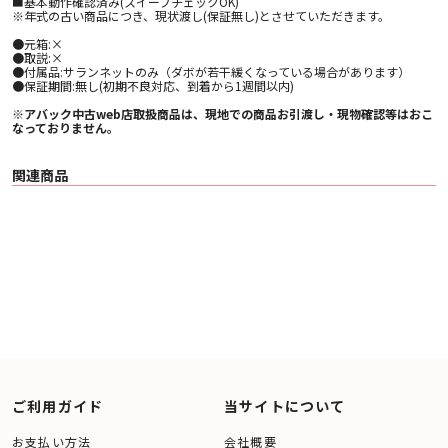
■基本動作確認済み(スイープチェックOK)
※年式の古い商品につき、現状渡し(保証無し)とさせていただきます。
●元箱:×
●取説:×
●付属品:サランネットのみ（ダボが若干緩くなっている場合があります）
●保証期間:無し(初期不良対応、到着から1週間以内)
※アバック中古web店取扱商品は、現地での商品お引渡し・現物確認等はおこ
なっておりません。
関連商品
ご利用ガイド
当サイトについて
お支払い方法
会社概要