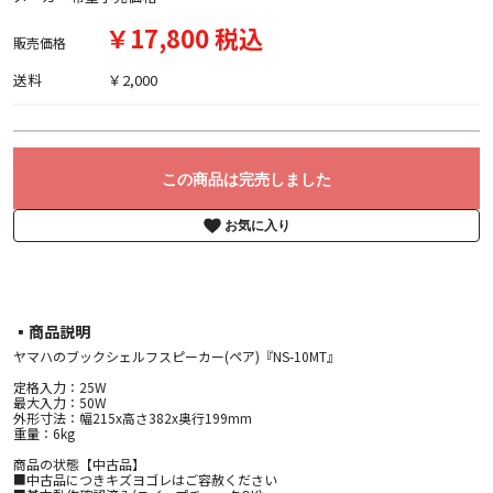
￥17,800 税込
販売価格
送料
￥2,000
この商品は完売しました
お気に入り
▪︎商品説明
ヤマハのブックシェルフスピーカー(ペア)『NS-10MT』
定格入力：25W
最大入力：50W
外形寸法：幅215x高さ382x奥行199mm
重量：6kg
商品の状態【中古品】
■中古品につきキズヨゴレはご容赦ください