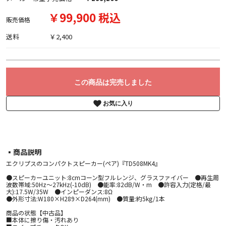
￥99,900 税込
販売価格
送料
￥2,400
この商品は完売しました
お気に入り
▪︎商品説明
エクリプスのコンパクトスピーカー(ペア)『TD508MK4』
●スピーカーユニット:8cmコーン型フルレンジ、グラスファイバー ●再生周
波数帯域:50Hz～27kHz(-10dB) ●能率:82dB/W・m ●許容入力(定格/最
大):17.5W/35W ●インピーダンス:8Ω
●外形寸法:W180×H289×D264(mm) ●質量:約5kg/1本
商品の状態【中古品】
■本体に擦り傷・汚れあり