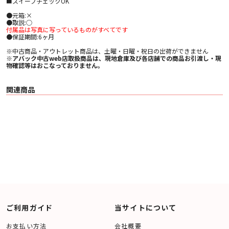
■スイープチェックOK
●元箱:×
●取説:○
付属品は写真に写っているものがすべてです
●保証期間:6ヶ月
※中古商品・アウトレット商品は、土曜・日曜・祝日の出荷ができません
※アバック中古web店取扱商品は、現地倉庫及び各店舗での商品お引渡し・現
物確認等はおこなっておりません。
関連商品
ご利用ガイド
当サイトについて
お支払い方法
会社概要