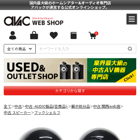
国内最大級のホームシアター&オーディオ専門店
アバックが運営する公式オンラインショップ。
0
全ての商品
カテゴリから探す
全て
中古
中古 -AUDIO製品(全商品)-
展示処分品
中古 関西web店
＞
＞
＞
＞
＞
中古 スピーカー
ブックシェルフ
＞