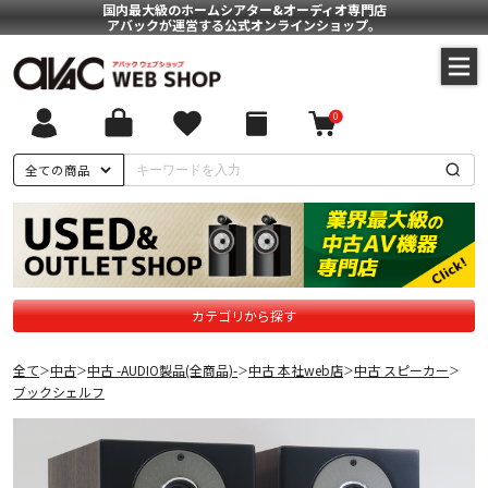
国内最大級のホームシアター&オーディオ専門店
アバックが運営する公式オンラインショップ。
0
全ての商品
カテゴリから探す
全て
中古
中古 -AUDIO製品(全商品)-
中古 本社web店
中古 スピーカー
＞
＞
＞
＞
＞
ブックシェルフ