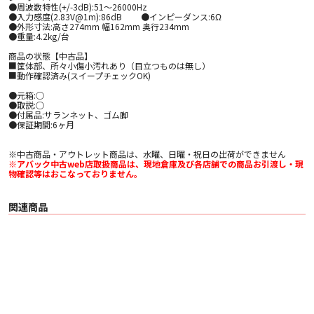
●周波数特性(+/-3dB):51～26000Hz
●入力感度(2.83V@1m):86dB ●インピーダンス:6Ω
●外形寸法:高さ274mm 幅162mm 奥行234mm
●重量:4.2kg/台
商品の状態【中古品】
■筐体部、所々小傷小汚れあり（目立つものは無し）
■動作確認済み(スイープチェックOK)
●元箱:○
●取説:○
●付属品:サランネット、ゴム脚
●保証期間:6ヶ月
※中古商品・アウトレット商品は、水曜、日曜・祝日の出荷ができません
※アバック中古web店取扱商品は、現地倉庫及び各店舗での商品お引渡し・現
物確認等はおこなっておりません。
関連商品