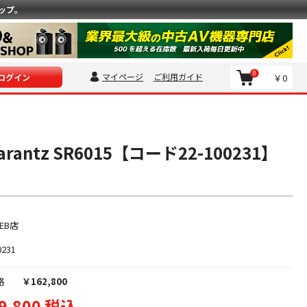
ップ。
0
マイページ
ご利用ガイド
￥0
ログイン
antz SR6015【コード22-100231】
EB店
0231
格
￥162,800
9,800 税込