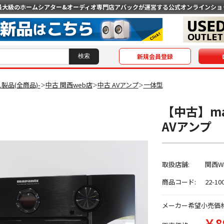
最大級のホームシアター&オーディオ専門店
アバックが運営する公式オンラインショ
新規会員登録
AL製品(全商品)-
中古 関西web店
中古 AVアンプ
一体型
＞
＞
＞
【中古】mar
AVアンプ
取扱店舗:
関西W
商品コード:
22-10
メーカー希望小売価
￥8