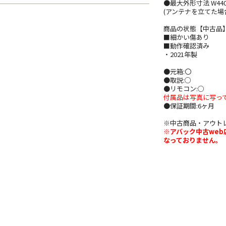
●最大外形寸法 W440 x
(アンテナを立てた場合)
商品の状態【中古品
■細かい傷あり
■動作確認済み
・2021年製
●元箱:〇
●取説:○
●リモコン:○
付属品は写真に写っ
●保証期間:6ヶ月
※中古商品・アウト
※アバック中古we
なっておりません。