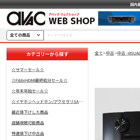
国内
全ての商品
全て
中古
中古 -VISU
カテゴリーから探す
＞
＞
☆サマーセール☆
☆FibbrHDMI最終処分セール☆
☆年末年始セール☆
☆イヤホンヘッドホン/アクセサリSALE☆
最近値下げした商品
店舗視聴可能商品
特選値下げ中古品