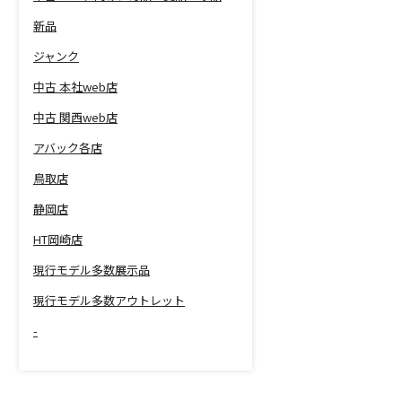
新品
ジャンク
中古 本社web店
中古 関西web店
アバック各店
鳥取店
静岡店
HT岡崎店
現行モデル多数展示品
現行モデル多数アウトレット
-