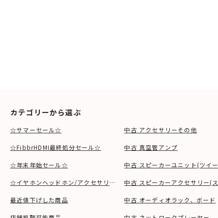
カテゴリーから選ぶ
☆サマーセール☆
中古 アクセサリーその他
☆FibbrHDMI最終処分セール☆
中古 真空管アンプ
☆年末年始セール☆
中古 スピーカーユニット(ツイ
☆イヤホンヘッドホン/アクセサリSALE☆
中古 スピーカーアクセサリー(ス
最近値下げした商品
中古 オーディオラック、ボード
店舗視聴可能商品
中古 ネットワークプレーヤー