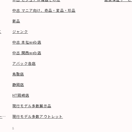
中古 マニア向け、奇品・変品・珍品
新品
C
ジャンク
中古 本社web店
中古 関西web店
アバック各店
鳥取店
静岡店
HT岡崎店
現行モデル多数展示品
ーブル等)
現行モデル多数アウトレット
-