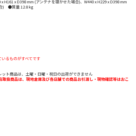
 H161 x D398 mm (アンテナを寝かせた場合)、W440 x H229 x D398 mm
 ●質量 12.8 kg
】
ているものがすべてです
レット商品は、土曜・日曜・祝日の出荷ができません
b店取扱商品は、現地倉庫及び各店舗での商品お引渡し・現物確認等はおこ