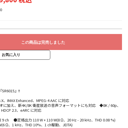
0
この商品は完売しました
お気に入り
R6015』!!
S:X、IMAX Enhanced、MPEG-4 AAC に対応
オに加え、新4K/8K 衛星放送の音声フォーマットにも対応 ◆8K / 60p、
+、HDCP 2.3、eARC に対応
 ●定格出力 110 W + 110 W(8 Ω、20 Hz - 20 kHz、THD 0.08 %)
6 Ω、1 kHz、THD 10%、1 ch駆動、JEITA)