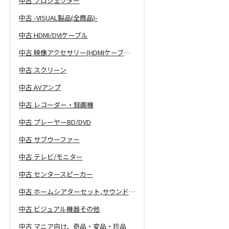
中古 プロジェクター
中古 -VISUAL製品(全商品)-
中古 HDMI/DVIケーブル
中古 映像アクセサリー(HDMIケーブル等)
中古 スクリーン
中古 AVアンプ
中古 レコーダー・録画機
中古 プレーヤーBD/DVD
中古 サブウーファー
中古 テレビ/モニター
中古 センタースピーカー
中古 ホームシアターセット,サウンドバー
中古 ビジュアル機器その他
中古 マニア向け、奇品・変品・珍品