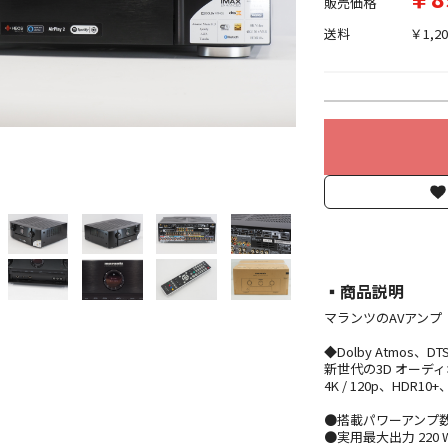
販売価格
送料
￥1,20
▪︎商品説明
マランツのAVアンプ『S
◆Dolby Atmos、DT
新世代の3D オーディ
4K / 120p、HDR10
●搭載パワーアンプ数 9 ch
●実用最大出力 220 W(