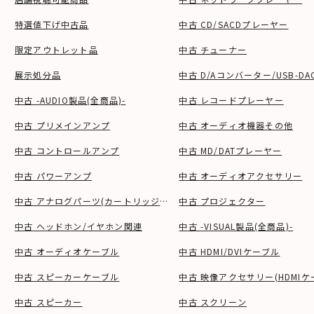
特選値下げ中古品
中古 CD/SACDプレーヤー
限定アウトレット品
中古 チューナー
展示処分品
中古 D/Aコンバーター/USB-DA
中古 -AUDIO製品(全商品)-
中古 レコードプレーヤー
中古 プリメインアンプ
中古 オーディオ機器その他
中古 コントロールアンプ
中古 MD/DATプレーヤー
中古 パワーアンプ
中古 オーディオアクセサリー
中古 アナログパーツ(カートリッジ、シェル等)
中古 プロジェクター
中古 ヘッドホン/イヤホン関連
中古 -VISUAL製品(全商品)-
中古 オーディオケーブル
中古 HDMI/DVIケーブル
中古 スピーカーケーブル
中古 映像アクセサリー(HDMIケ
中古 スピーカー
中古 スクリーン