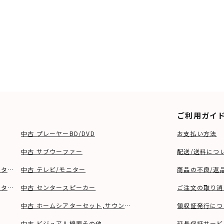
ご利用ガイ
中古 プレーヤーBD/DVD
お支払い方法
中古 サブウーファー
配送/送料につ
ーター、ウーファー等)
中古 テレビ/モニター
商品の不良/返
タンド等)
中古 センタースピーカー
ご注文の取り消
中古 ホームシアターセット,サウンドバー
領収証発行につ
中古 ビジュアル機器その他
延長保証サービ