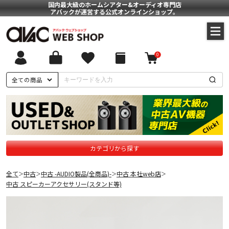
国内最大級のホームシアター&オーディオ専門店
アバックが運営する公式オンラインショップ。
0
全ての商品
カテゴリから探す
全て
中古
中古 -AUDIO製品(全商品)-
中古 本社web店
＞
＞
＞
＞
中古 スピーカーアクセサリー(スタンド等)