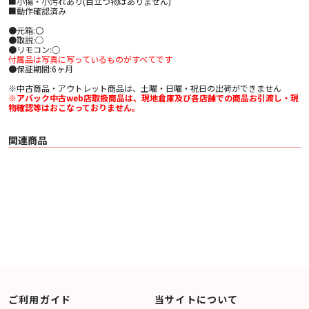
■小傷・小汚れあり(目立つ物はありません)
■動作確認済み
●元箱:〇
●取説:○
●リモコン:○
付属品は写真に写っているものがすべてです
●保証期間:6ヶ月
※中古商品・アウトレット商品は、土曜・日曜・祝日の出荷ができません
※アバック中古web店取扱商品は、現地倉庫及び各店舗での商品お引渡し・現
物確認等はおこなっておりません。
関連商品
ご利用ガイド
当サイトについて