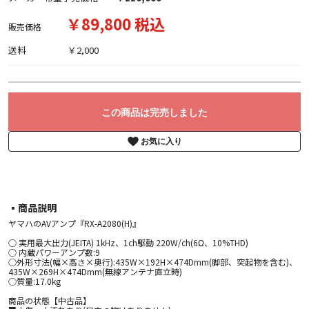
￥89,800 税込
販売価格
送料
￥2,000
この商品は完売しました
お気に入り
▪︎商品説明
ヤマハのAVアンプ『RX-A2080(H)』
○ 実用最大出力(JEITA) 1kHz、1ch駆動 220W/ch(6Ω、10%THD)
○ 内蔵パワーアンプ数:9
○外形寸法(幅×高さ×奥行):435W×192H×474Dmm(脚部、突起物を含む)、
435W×269H×474Dmm(無線アンテナ直立時)
○質量:17.0kg
商品の状態【中古品】