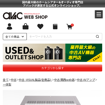
国内最大級のホームシアター&オーディオ専門店
アバックが運営する公式オンラインショップ。
0
全ての商品
カテゴリから探す
全て
中古
中古 -VISUAL製品(全商品)-
中古 関西web店
中古 AVアンプ
＞
＞
＞
＞
＞
一体型