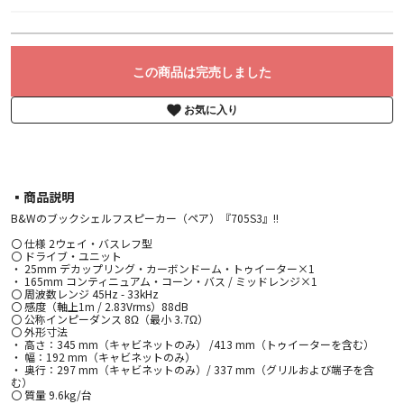
この商品は完売しました
お気に入り
▪︎商品説明
B&Wのブックシェルフスピーカー（ペア）『705S3』!!
〇 仕様 2ウェイ・バスレフ型
〇 ドライブ・ユニット
・ 25mm デカップリング・カーボンドーム・トゥイーター×1
・ 165mm コンティニュアム・コーン・バス / ミッドレンジ×1
〇 周波数レンジ 45Hz - 33kHz
〇 感度（軸上1m / 2.83Vrms）88dB
〇 公称インピーダンス 8Ω（最小 3.7Ω）
〇 外形寸法
・ 高さ：345 mm（キャビネットのみ） /413 mm（トゥイーターを含む）
・ 幅：192 mm（キャビネットのみ）
・ 奥行：297 mm（キャビネットのみ）/ 337 mm（グリルおよび端子を含
む）
〇 質量 9.6kg/台