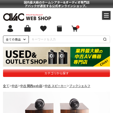
国内最大級のホームシアター&オーディオ専門店
アバックが運営する公式オンラインショップ。
0
全ての商品
カテゴリから探す
全て
中古
中古 関西web店
中古 スピーカー
ブックシェルフ
＞
＞
＞
＞