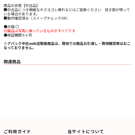
商品の状態【中古品】
■中古品につき微細なキズヨゴレ擦れなどはご容赦ください 拭き跡が残って
いる場合があります。
■動作確認済み（スイープチェックOK）
●元箱:〇
付属品は写真に映っているものがすべてです
●保証期間:6ヶ月
※アバック中古web店取扱商品は、現地での商品お引渡し・現物確認等はおこ
なっておりません。
関連商品
ご利用ガイド
当サイトについて