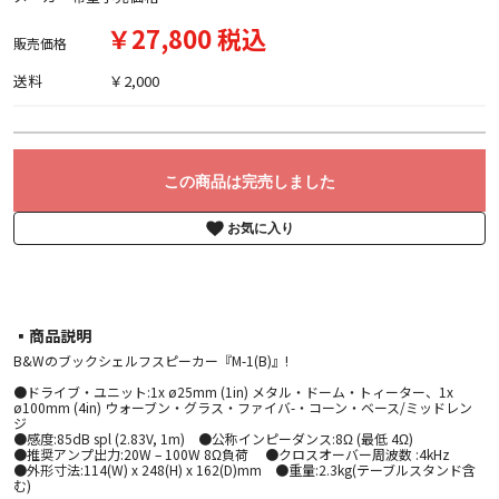
￥27,800 税込
販売価格
送料
￥2,000
この商品は完売しました
お気に入り
▪︎商品説明
B&Wのブックシェルフスピーカー『M-1(B)』!
●ドライブ・ユニット:1x ø25mm (1in) メタル・ドーム・トィーター、1x
ø100mm (4in) ウォーブン・グラス・ファイバ-・コーン・ベース/ミッドレン
ジ
●感度:85dB spl (2.83V, 1m) ●公称インピーダンス:8Ω (最低 4Ω)
●推奨アンプ出力:20W – 100W 8Ω負荷 ●クロスオーバー周波数 :4kHz
●外形寸法:114(W) x 248(H) x 162(D)mm ●重量:2.3kg(テーブルスタンド含
む)