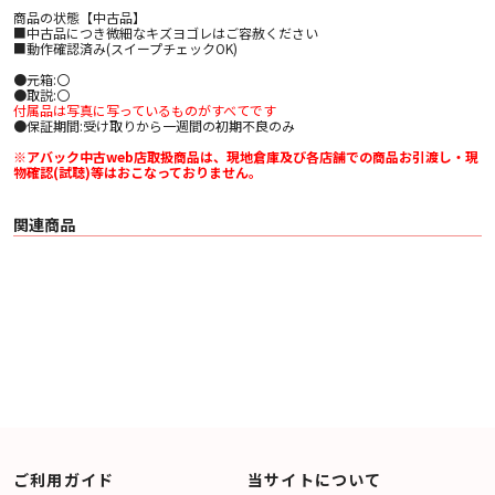
商品の状態【中古品】
■中古品につき微細なキズヨゴレはご容赦ください
■動作確認済み(スイープチェックOK)
●元箱:〇
●取説:〇
付属品は写真に写っているものがすべてです
●保証期間:受け取りから一週間の初期不良のみ
※アバック中古web店取扱商品は、現地倉庫及び各店舗での商品お引渡し・現
物確認(試聴)等はおこなっておりません。
関連商品
ご利用ガイド
当サイトについて