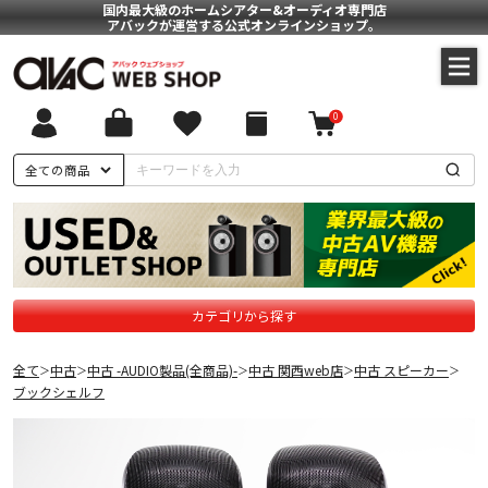
国内最大級のホームシアター&オーディオ専門店
アバックが運営する公式オンラインショップ。
0
全ての商品
カテゴリから探す
全て
中古
中古 -AUDIO製品(全商品)-
中古 関西web店
中古 スピーカー
＞
＞
＞
＞
＞
ブックシェルフ