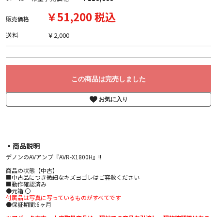
￥51,200 税込
販売価格
送料
￥2,000
この商品は完売しました
お気に入り
▪︎商品説明
デノンのAVアンプ『AVR-X1800H』!!
商品の状態【中古】
■中古品につき微細なキズヨゴレはご容赦ください
■動作確認済み
●元箱:〇
付属品は写真に写っているものがすべてです
●保証期間:6ヶ月