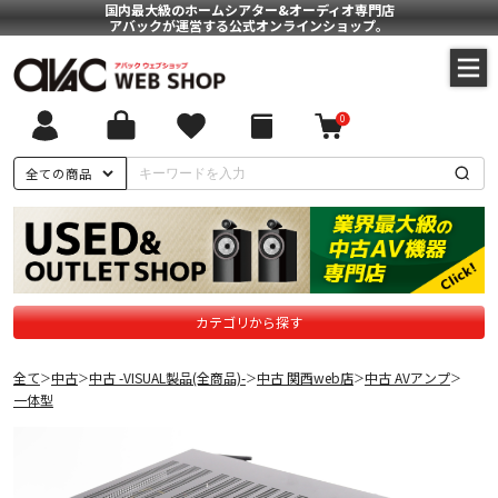
国内最大級のホームシアター&オーディオ専門店
アバックが運営する公式オンラインショップ。
0
全ての商品
カテゴリから探す
全て
中古
中古 -VISUAL製品(全商品)-
中古 関西web店
中古 AVアンプ
＞
＞
＞
＞
＞
一体型