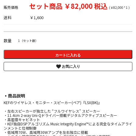
セット商品 ￥82,000 税込
販売価格
(￥82,000 * 1 )
送料
￥1,600
数量
1（セット数）
カートに入れる
お気に入り
▪︎商品説明
KEFのワイヤレス・モニター・スピーカー(ペア)『LSX(BK)』
・左右スピーカーが独立した “フルワイヤレス” スピーカー
・11.4cm 2-way Uni-Qドライバー搭載デジタルアクティブスピーカー
・高密度キャビネット
・KEF独自DSPアルゴリズム Music Integrity Engine™による完全なタイムアライ
ンメントと位相制御
・低域用70W、高域用30Wアンプを左右独立に搭載