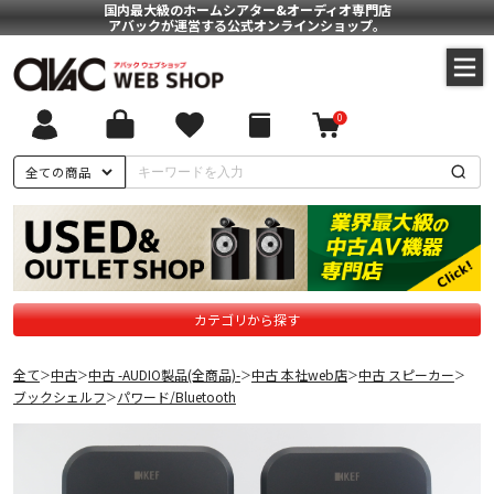
国内最大級のホームシアター&オーディオ専門店
アバックが運営する公式オンラインショップ。
0
全ての商品
カテゴリから探す
全て
中古
中古 -AUDIO製品(全商品)-
中古 本社web店
中古 スピーカー
＞
＞
＞
＞
＞
ブックシェルフ
パワード/Bluetooth
＞