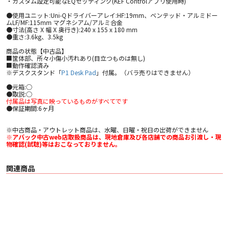
・カスタム設定可能なEQセッティング(KEF Controlアプリ使用時)
●使用ユニット:Uni-Qドライバーアレイ:HF:19mm、ベンテッド・アルミドー
ムLF/MF:115mm マグネシアム/アルミ合金
●寸法(高さ X 幅 X 奥行き):240 x 155 x 180 mm
●重さ:3.6kg、3.5kg
商品の状態【中古品】
■筐体部、所々小傷小汚れあり(目立つものは無し)
■動作確認済み
※デスクスタンド「
P1 Desk Pad
」付属。（バラ売りはできません）
●元箱:○
●取説:○
付属品は写真に映っているものがすべてです
●保証期間:6ヶ月
※中古商品・アウトレット商品は、水曜、日曜・祝日の出荷ができません
※アバック中古web店取扱商品は、現地倉庫及び各店舗での商品お引渡し・現
物確認(試聴)等はおこなっておりません。
関連商品