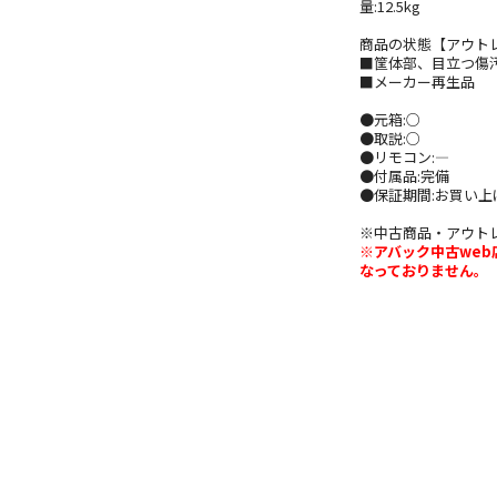
量:12.5kg
商品の状態【アウト
■筐体部、目立つ傷
■メーカー再生品
●元箱:○
●取説:○
●リモコン:―
●付属品:完備
●保証期間:お買い
※中古商品・アウト
※アバック中古we
なっておりません。