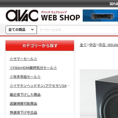
国内
全ての商品
全て
中古
中古 -VISU
カテゴリーから探す
＞
＞
☆サマーセール☆
☆FibbrHDMI最終処分セール☆
☆年末年始セール☆
☆イヤホンヘッドホン/アクセサリSALE☆
最近値下げした商品
店舗視聴可能商品
特選値下げ中古品