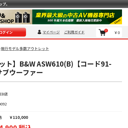
ップ。
0
マイページ
ご利用ガイド
￥0
ログイン
現行モデル多数アウトレット
＞
ト】B&W ASW610(B)【コード91-
】サブウーファー
EB店
0092
格
￥110,000
4,900 税込