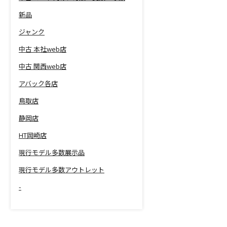
新品
ジャンク
中古 本社web店
中古 関西web店
アバック各店
鳥取店
静岡店
HT岡崎店
現行モデル多数展示品
現行モデル多数アウトレット
-