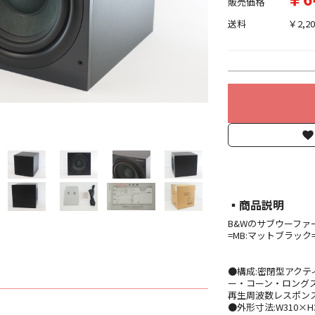
販売価格
送料
￥2,20
▪︎商品説明
B&Wのサブウーファー『A
=MB:マットブラック
●構成:密閉型アクテ
ー・コーン・ロングスロー
再生周波数レスポンス:27
●外形寸法:W310×H