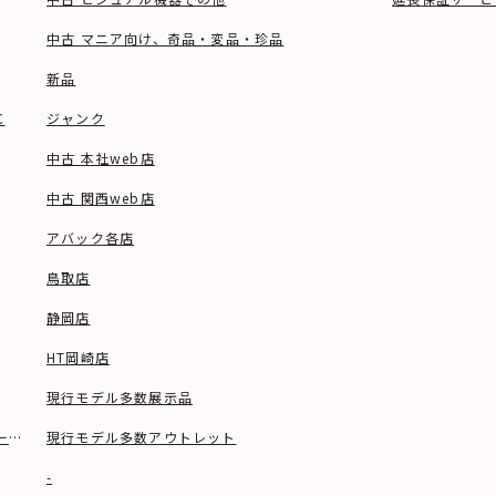
中古 マニア向け、奇品・変品・珍品
新品
C
ジャンク
中古 本社web店
中古 関西web店
アバック各店
鳥取店
静岡店
HT岡崎店
現行モデル多数展示品
ーブル等)
現行モデル多数アウトレット
-