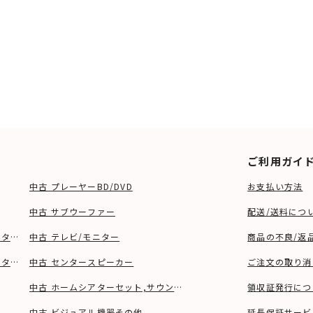
ご利用ガイ
中古 プレーヤーBD/DVD
お支払い方法
中古 サブウーファー
配送/送料につ
ーター、ウーファー等)
中古 テレビ/モニター
商品の不良/返
タンド等)
中古 センタースピーカー
ご注文の取り消
中古 ホームシアターセット,サウンドバー
領収証発行につ
中古 ビジュアル機器その他
延長保証サービ