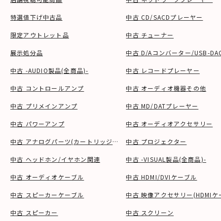
特選値下げ中古品
中古 CD/SACDプレーヤー
限定アウトレット品
中古 チューナー
展示処分品
中古 D/Aコンバーター/USB-DA
中古 -AUDIO製品(全商品)-
中古 レコードプレーヤー
中古 コントロールアンプ
中古 オーディオ機器その他
中古 プリメインアンプ
中古 MD/DATプレーヤー
中古 パワーアンプ
中古 オーディオアクセサリー
中古 アナログパーツ(カートリッジ、シェル等)
中古 プロジェクター
中古 ヘッドホン/イヤホン関連
中古 -VISUAL製品(全商品)-
中古 オーディオケーブル
中古 HDMI/DVIケーブル
中古 スピーカーケーブル
中古 映像アクセサリー(HDMIケ
中古 スピーカー
中古 スクリーン