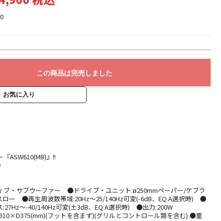
0
この商品は完売しました
お気に入り
SW610(MB)』!!
=
ィブ・サブウーファー ●ドライブ・ユニット:ø250mmペーパー/ケブラ
 ●再生周波数帯域:20Hz～25/140Hz可変(-6dB、EQ A選択時) ●
Hz～-40/140Hz可変(±3dB、EQ A選択時) ●出力:200W
310×D375(mm)(フットを含まず)(グリルとコントロール類を含む) ●重