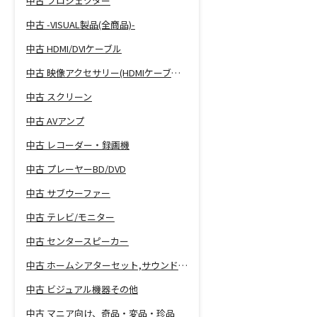
中古 プロジェクター
中古 -VISUAL製品(全商品)-
中古 HDMI/DVIケーブル
中古 映像アクセサリー(HDMIケーブル等)
中古 スクリーン
中古 AVアンプ
中古 レコーダー・録画機
中古 プレーヤーBD/DVD
中古 サブウーファー
中古 テレビ/モニター
中古 センタースピーカー
中古 ホームシアターセット,サウンドバー
中古 ビジュアル機器その他
中古 マニア向け、奇品・変品・珍品