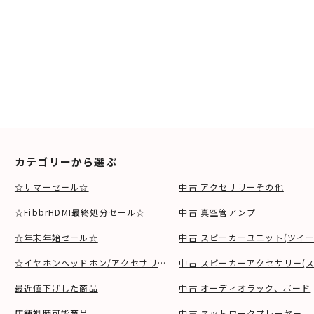
カテゴリーから選ぶ
☆サマーセール☆
中古 アクセサリーその他
☆FibbrHDMI最終処分セール☆
中古 真空管アンプ
☆年末年始セール☆
中古 スピーカーユニット(ツイ
☆イヤホンヘッドホン/アクセサリSALE☆
中古 スピーカーアクセサリー(ス
最近値下げした商品
中古 オーディオラック、ボード
店舗視聴可能商品
中古 ネットワークプレーヤー