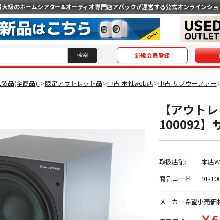
最大級のホームシアター&オーディオ専門店
アバックが運営する公式オンラインショ
新規会員登録
AL製品(全商品)-
限定アウトレット品
中古 本社web店
中古 サブウーファー
＞
＞
＞
【アウトレッ
100092
取扱店舗:
本店W
商品コード:
91-10
メーカー希望小売価
￥6