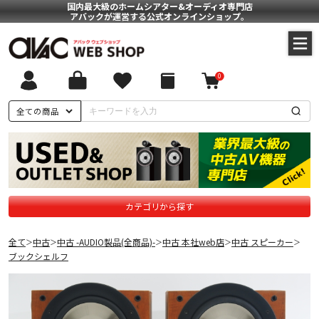
国内最大級のホームシアター&オーディオ専門店
アバックが運営する公式オンラインショップ。
0
全ての商品
カテゴリから探す
全て
中古
中古 -AUDIO製品(全商品)-
中古 本社web店
中古 スピーカー
＞
＞
＞
＞
＞
ブックシェルフ