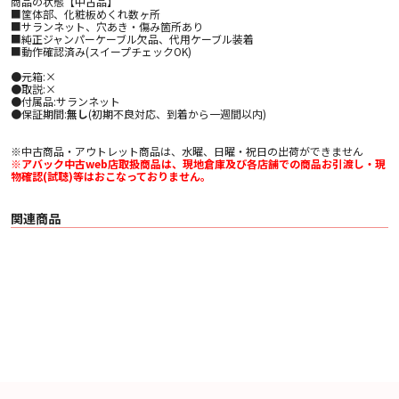
商品の状態【中古品】
■筐体部、化粧板めくれ数ヶ所
■サランネット、穴あき・傷み箇所あり
■純正ジャンパーケーブル欠品、代用ケーブル装着
■動作確認済み(スイープチェックOK)
●元箱:×
●取説:×
●付属品:サランネット
●保証期間:
無し
(初期不良対応、到着から一週間以内)
※中古商品・アウトレット商品は、水曜、日曜・祝日の出荷ができません
※アバック中古web店取扱商品は、現地倉庫及び各店舗での商品お引渡し・現
物確認(試聴)等はおこなっておりません。
関連商品