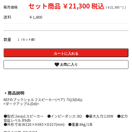
セット商品 ￥21,300 税込
販売価格
(￥21,300 * 1 )
送料
￥1,800
数量
1（セット数）
カートに入れる
お気に入り
▪︎商品説明
KEFのブックシェルフスピーカー(ペア)『iQ3(DA)』
=ダークアップル(DA)=
●型式:2way1スピーカー ●インピーダンス::8Ω ●最大入力:120W ●出力
音圧レベル:89db
●外形寸法:W220×H365×D327(mm) ●重量:6kg/1本