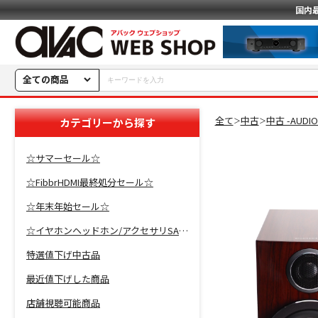
国内
全ての商品
全て
中古
中古 -AUDI
カテゴリーから探す
＞
＞
☆サマーセール☆
☆FibbrHDMI最終処分セール☆
☆年末年始セール☆
☆イヤホンヘッドホン/アクセサリSALE☆
特選値下げ中古品
最近値下げした商品
店舗視聴可能商品