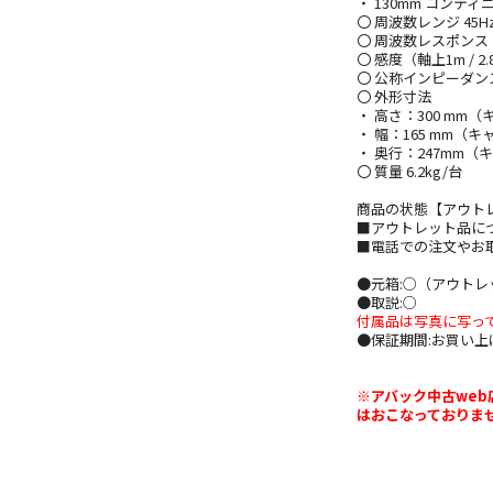
・ 130mm コンテ
〇 周波数レンジ 45Hz 
〇 周波数レスポンス（基準
〇 感度（軸上1m / 2.
〇 公称インピーダンス 
〇 外形寸法
・ 高さ：300 mm
・ 幅：165 mm（
・ 奥行：247mm（
〇 質量 6.2kg/台
商品の状態【アウト
■アウトレット品に
■電話での注文やお
●元箱:○（アウト
●取説:○
付属品は写真に写っ
●保証期間:お買い
※アバック中古web
はおこなっておりま