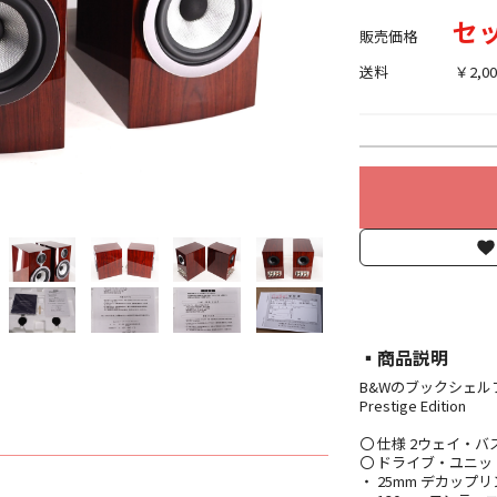
セッ
販売価格
送料
￥2,00
▪︎商品説明
B&Wのブックシェルフ
Prestige Edition
〇 仕様 2ウェイ・バ
〇 ドライブ・ユニッ
・ 25mm デカッ