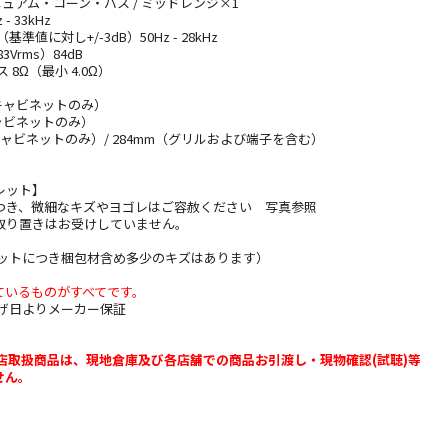
ィニュアム・コーン・バス / ミッドレンジ×1
- 33kHz
値に対し+/-3dB）50Hz - 28kHz
83Vrms）84dB
8Ω（最小 4.0Ω）
（キャビネットのみ）
キャビネットのみ）
キャビネットのみ）/ 284mm（グリルおよび端子を含む）
レット】
つき、微細なキズやヨゴレはご容赦ください 写真参照
取り置きはお受けしていません。
レットにつき梱包材含め多少のキズはあります）
ているものがすべてです。
上げ日よりメーカー保証
店取扱商品は、現地倉庫及び各店舗での商品お引渡し・現物確認(試聴)等
せん。