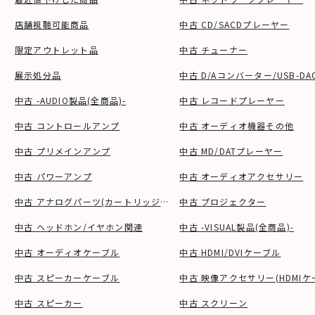
店舗視聴可能商品
中古 CD/SACDプレーヤー
限定アウトレット品
中古 チューナー
展示処分品
中古 D/Aコンバーター/USB-DA
中古 -AUDIO製品(全商品)-
中古 レコードプレーヤー
中古 コントロールアンプ
中古 オーディオ機器その他
中古 プリメインアンプ
中古 MD/DATプレーヤー
中古 パワーアンプ
中古 オーディオアクセサリー
中古 アナログパーツ(カートリッジ、シェル等)
中古 プロジェクター
中古 ヘッドホン/イヤホン関連
中古 -VISUAL製品(全商品)-
中古 オーディオケーブル
中古 HDMI/DVIケーブル
中古 スピーカーケーブル
中古 映像アクセサリー(HDMIケ
中古 スピーカー
中古 スクリーン