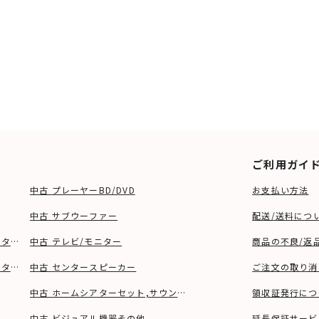
ご利用ガイ
中古 プレーヤーBD/DVD
お支払い方法
中古 サブウーファー
配送/送料につ
ーター、ウーファー等)
中古 テレビ/モニター
商品の不良/返
タンド等)
中古 センタースピーカー
ご注文の取り消
中古 ホームシアターセット,サウンドバー
領収証発行につ
中古 ビジュアル機器その他
延長保証サービ