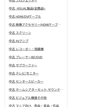
中古 プロジェクター
中古 -VISUAL製品(全商品)-
中古 HDMI/DVIケーブル
中古 映像アクセサリー(HDMIケーブル等)
中古 スクリーン
中古 AVアンプ
中古 レコーダー・録画機
中古 プレーヤーBD/DVD
中古 サブウーファー
中古 テレビ/モニター
中古 センタースピーカー
中古 ホームシアターセット,サウンドバー
中古 ビジュアル機器その他
中古 マニア向け、奇品・変品・珍品