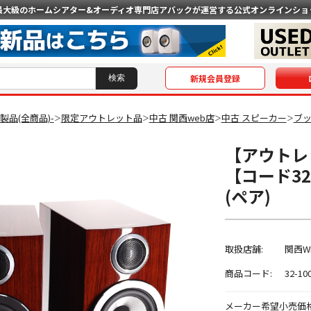
最大級のホームシアター&オーディオ専門店
アバックが運営する公式オンラインショ
新規会員登録
O製品(全商品)-
限定アウトレット品
中古 関西web店
中古 スピーカー
ブ
＞
＞
＞
＞
【アウトレット】
【コード32
(ペア)
取扱店舗:
関西W
商品コード:
32-10
メーカー希望小売価