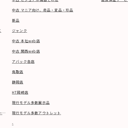
中古 マニア向け、奇品・変品・珍品
新品
C
ジャンク
中古 本社web店
中古 関西web店
アバック各店
鳥取店
静岡店
HT岡崎店
現行モデル多数展示品
ーブル等)
現行モデル多数アウトレット
-