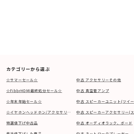
カテゴリーから選ぶ
☆サマーセール☆
中古 アクセサリーその他
☆FibbrHDMI最終処分セール☆
中古 真空管アンプ
☆年末年始セール☆
中古 スピーカーユニット(ツイ
☆イヤホンヘッドホン/アクセサリSALE☆
中古 スピーカーアクセサリー(ス
特選値下げ中古品
中古 オーディオラック、ボード
最近値下げした商品
中古 ネットワークプレーヤー