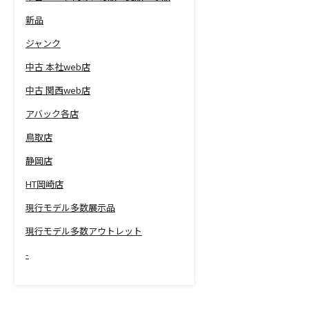
新品
ジャンク
中古 本社web店
中古 関西web店
アバック各店
鳥取店
静岡店
HT岡崎店
現行モデル多数展示品
現行モデル多数アウトレット
-