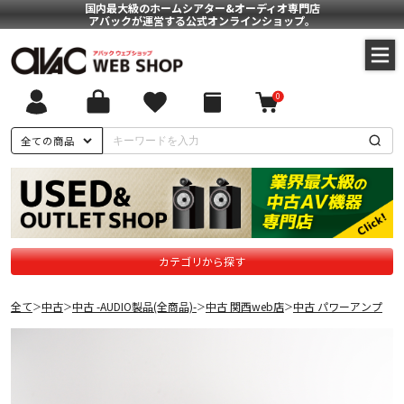
国内最大級のホームシアター&オーディオ専門店
アバックが運営する公式オンラインショップ。
0
全ての商品
カテゴリから探す
全て
中古
中古 -AUDIO製品(全商品)-
中古 関西web店
中古 パワーアンプ
＞
＞
＞
＞