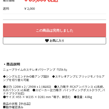
販売価格
送料
￥2,000
この商品は完売しました
お気に入り
▪︎商品説明
ニュープライムのステレオパワーアンプ『STA-9』
◆シングルエンドA+D級アンプ設計 ◆ステレオアンプとブリッジモノラルア
ンプを切り替え可能
●出力: 120W x 2 / 290W x 1 (4&8Ω) ●入力端子: RCAアンバランス x1系統、
XLRバランス x1系統 ●スピーカー出力端子: バインディングポスト(Yラグ, バ
ナナプラグ対応)
●サイズ: H55 × W235 × D281 mm *端子、脚含む ●重量 : 4.8kg
商品の状態【中古品】
■動作確認済み