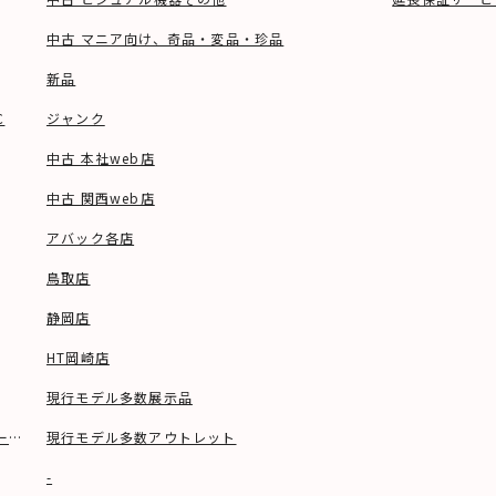
中古 マニア向け、奇品・変品・珍品
新品
C
ジャンク
中古 本社web店
中古 関西web店
アバック各店
鳥取店
静岡店
HT岡崎店
現行モデル多数展示品
ーブル等)
現行モデル多数アウトレット
-