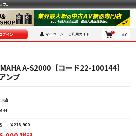
ップ。
0
マイページ
ご利用ガイド
￥0
ログイン
AHA A-S2000【コード22-100144】
アンプ
EB店
0144
格
￥218,900
6,000 税込