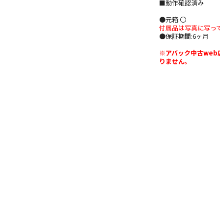
■動作確認済み
●元箱:〇
付属品は写真に写っ
●保証期間:6ヶ月
※アバック中古web
りません。