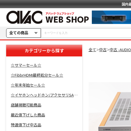
国内
全ての商品
全て
中古
中古 -AUDI
カテゴリーから探す
＞
＞
☆サマーセール☆
☆FibbrHDMI最終処分セール☆
☆年末年始セール☆
☆イヤホンヘッドホン/アクセサリSALE☆
店舗視聴可能商品
最近値下げした商品
特選値下げ中古品