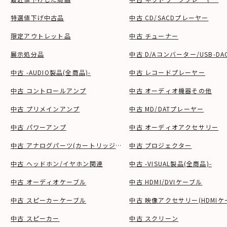
特選値下げ中古品
中古 CD/SACDプレーヤー
限定アウトレット品
中古 チューナー
展示処分品
中古 D/Aコンバーター/USB-DA
中古 -AUDIO製品(全商品)-
中古 レコードプレーヤー
中古 コントロールアンプ
中古 オーディオ機器その他
中古 プリメインアンプ
中古 MD/DATプレーヤー
中古 パワーアンプ
中古 オーディオアクセサリー
中古 アナログパーツ(カートリッジ、シェル等)
中古 プロジェクター
中古 ヘッドホン/イヤホン関連
中古 -VISUAL製品(全商品)-
中古 オーディオケーブル
中古 HDMI/DVIケーブル
中古 スピーカーケーブル
中古 映像アクセサリー(HDMIケ
中古 スピーカー
中古 スクリーン