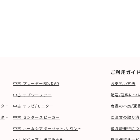
ご利用ガイ
中古 プレーヤーBD/DVD
お支払い方法
中古 サブウーファー
配送/送料につ
ーター、ウーファー等)
中古 テレビ/モニター
商品の不良/返
タンド等)
中古 センタースピーカー
ご注文の取り消
中古 ホームシアターセット,サウンドバー
領収証発行につ
中古 ビジュアル機器その他
延長保証サービ