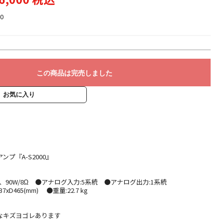
0
この商品は完売しました
お気に入り
プ『A-S2000』
4Ω、90W/8Ω ●アナログ入力:5系統 ●アナログ出力:1系統
7xD465(mm) ●重量:22.7 kg
】
なキズヨゴレあります