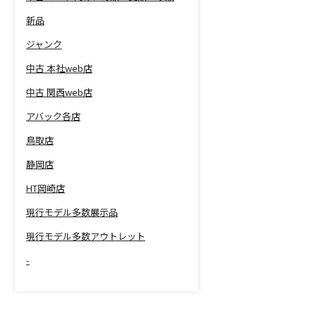
新品
ジャンク
中古 本社web店
中古 関西web店
アバック各店
鳥取店
静岡店
HT岡崎店
現行モデル多数展示品
現行モデル多数アウトレット
-