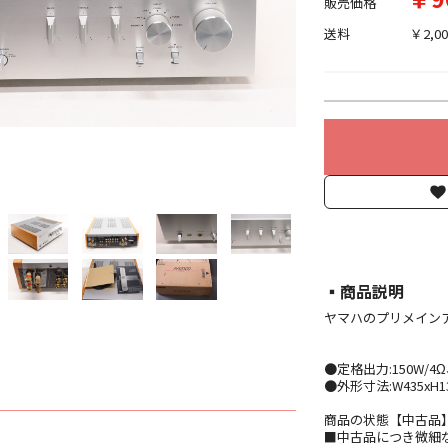
販売価格
送料
￥2,00
▪︎商品説明
ヤマハのプリメインアン
●定格出力:150W/
●外形寸法:W435xH13
商品の状態【中古品
■中古品につき微細