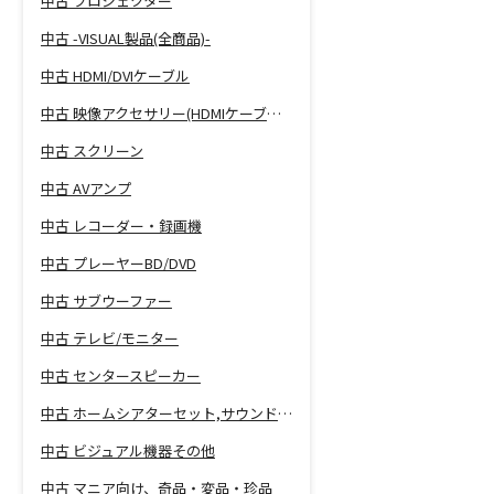
中古 プロジェクター
中古 -VISUAL製品(全商品)-
中古 HDMI/DVIケーブル
中古 映像アクセサリー(HDMIケーブル等)
中古 スクリーン
中古 AVアンプ
中古 レコーダー・録画機
中古 プレーヤーBD/DVD
中古 サブウーファー
中古 テレビ/モニター
中古 センタースピーカー
中古 ホームシアターセット,サウンドバー
中古 ビジュアル機器その他
中古 マニア向け、奇品・変品・珍品