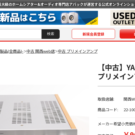
最大級のホームシアター&オーディオ専門店
アバックが運営する公式オンラインショ
新規会員登録
O製品(全商品)-
中古 関西web店
中古 プリメインアンプ
＞
＞
【中古】YAM
プリメイン
取扱店舗:
関西W
商品コード:
22-10
メーカー希望小売価
￥9