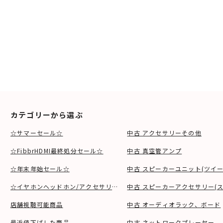
カテゴリーから選ぶ
☆サマーセール☆
中古 アクセサリーその他
☆FibbrHDMI最終処分セール☆
中古 真空管アンプ
☆年末年始セール☆
中古 スピーカーユニット(ツイ
☆イヤホンヘッドホン/アクセサリSALE☆
中古 スピーカーアクセサリー(ス
店舗視聴可能商品
中古 オーディオラック、ボード
最近値下げした商品
中古 ネットワークプレーヤー