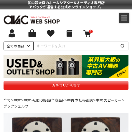
国内最大級のホームシアター&オーディオ専門店
アバックが運営する公式オンラインショップ。
0
全ての商品
カテゴリから探す
全て
中古
中古 -AUDIO製品(全商品)-
中古 本社web店
中古 スピーカー
＞
＞
＞
＞
＞
ブックシェルフ