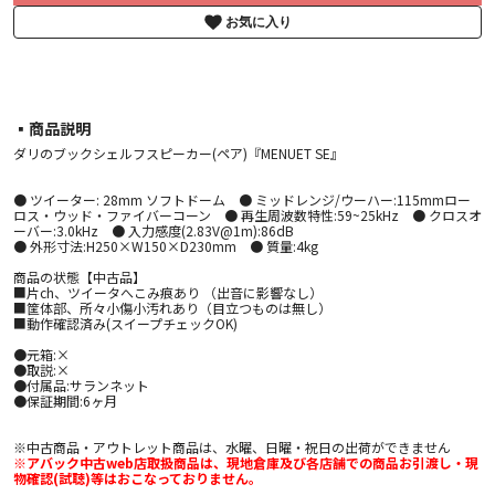
お気に入り
▪︎商品説明
ダリのブックシェルフスピーカー(ペア)『MENUET SE』
● ツイーター: 28mm ソフトドーム ● ミッドレンジ/ウーハー:115mmロー
ロス・ウッド・ファイバーコーン ● 再生周波数特性:59~25kHz ● クロスオ
ーバー:3.0kHz ● 入力感度(2.83V@1m):86dB
● 外形寸法:H250×W150×D230mm ● 質量:4kg
商品の状態【中古品】
■片ch、ツイータへこみ痕あり （出音に影響なし）
■筐体部、所々小傷小汚れあり（目立つものは無し）
■動作確認済み(スイープチェックOK)
●元箱:×
●取説:×
●付属品:サランネット
●保証期間:6ヶ月
※中古商品・アウトレット商品は、水曜、日曜・祝日の出荷ができません
※アバック中古web店取扱商品は、現地倉庫及び各店舗での商品お引渡し・現
物確認(試聴)等はおこなっておりません。