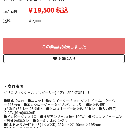
￥19,500 税込
販売価格
送料
￥2,000
この商品は完売しました
お気に入り
▪︎商品説明
ダリのブックシェルフスピーカー(ペア)『SPEKTOR1』!!
●構成 :2way ●ユニット構成:ツイーター:21mmソフトドーム、ウーハ
ー:115mm ●エンクロージャータイプ:バスレフ型 ●周波数特性
(+/-3dB):59Hz～26.0kHz ●クロスオーバー周波数:2.1kHz ●入力感度
(2.83V@1m):83.0dB
●インピーダンス:6Ω ●推奨アンプ出力:40～100W ●バスレフチューニン
グ周波数:58.0Hz ●ターミナル:シングル
●1本あたりの外形寸法(H×W×D):237mm×140mm×195mm