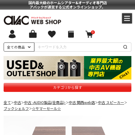
国内最大級のホームシアター&オーディオ専門店
アバックが運営する公式オンラインショップ。
0
全ての商品
カテゴリから探す
全て
中古
中古 -AUDIO製品(全商品)-
中古 関西web店
中古 スピーカー
＞
＞
＞
＞
＞
ブックシェルフ
☆サマーセール☆
＞