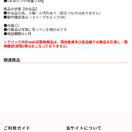
●1本あたりの質量:2.6kg
商品の状態【中古品】
■中古品の為、小傷・小汚れあり（目立つものはありません）
■動作確認済み（スイープチェックOK）
●元箱:〇
●付属品は写真に写っている物のみです
●保証期間:6ヶ月
※アバック中古web店取扱商品は、現地倉庫及び各店舗での商品お引渡し・現
物確認(試聴)等はおこなっておりません。
関連商品
ご利用ガイド
当サイトについて