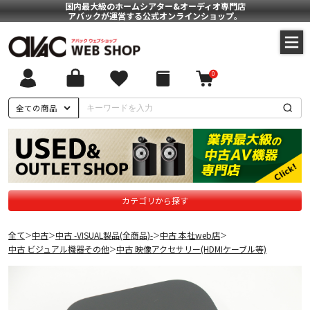
国内最大級のホームシアター&オーディオ専門店
アバックが運営する公式オンラインショップ。
0
全ての商品
カテゴリから探す
全て
中古
中古 -VISUAL製品(全商品)-
中古 本社web店
＞
＞
＞
＞
中古 ビジュアル機器その他
中古 映像アクセサリー(HDMIケーブル等)
＞