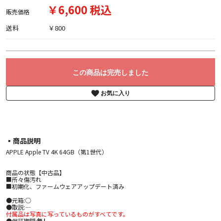
￥6,600 税込
販売価格
送料
￥800
この商品は完売しました
お気に入り
▪︎商品説明
APPLE Apple TV 4K 64GB（第1世代）
商品の状態【中古品】
■所々傷汚れ
■初期化、ファームウェアアップデート済み
●元箱:○
●取説:―
付属品は写真に写っているものがすべてです。
●保証期間:
無し