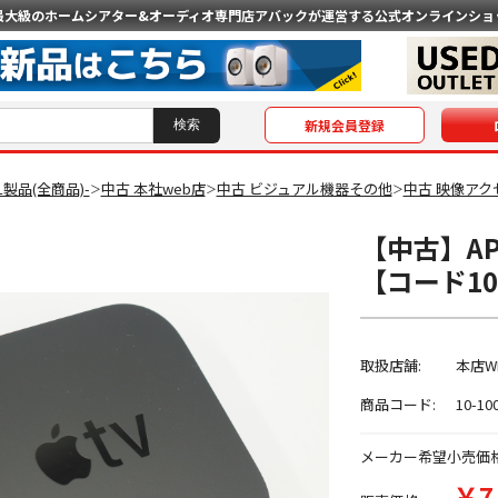
最大級のホームシアター&オーディオ専門店
アバックが運営する公式オンラインショ
新規会員登録
AL製品(全商品)-
中古 本社web店
中古 ビジュアル機器その他
中古 映像アクセ
＞
＞
＞
【中古】APP
【コード10-
取扱店舗:
本店W
商品コード:
10-10
メーカー希望小売価
￥7