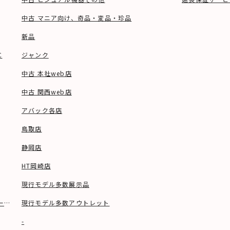
中古 マニア向け、奇品・変品・珍品
新品
C
ジャンク
中古 本社web店
中古 関西web店
アバック各店
鳥取店
静岡店
HT岡崎店
現行モデル多数展示品
ーブル等)
現行モデル多数アウトレット
-