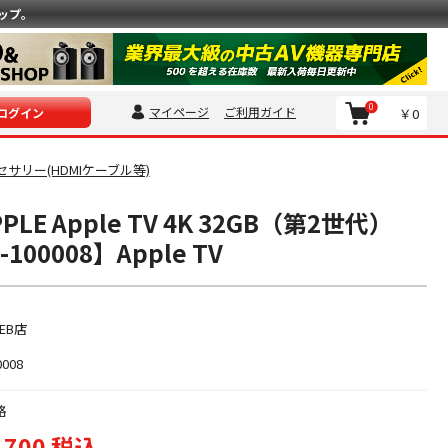
ップ。
0
マイページ
ご利用ガイド
￥0
ログイン
サリー(HDMIケーブル等)
LE Apple TV 4K 32GB（第2世代）
100008】Apple TV
EB店
0008
格
,700 税込