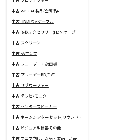
中古 プロジェクター
中古 -VISUAL製品(全商品)-
中古 HDMI/DVIケーブル
中古 映像アクセサリー(HDMIケーブル等)
中古 スクリーン
中古 AVアンプ
中古 レコーダー・録画機
中古 プレーヤーBD/DVD
中古 サブウーファー
中古 テレビ/モニター
中古 センタースピーカー
中古 ホームシアターセット,サウンドバー
中古 ビジュアル機器その他
中古 マニア向け、奇品・変品・珍品