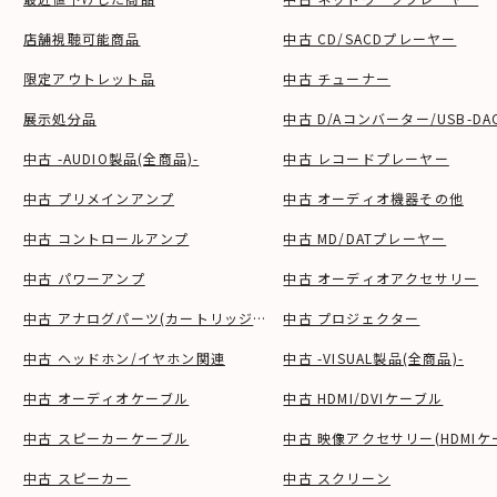
店舗視聴可能商品
中古 CD/SACDプレーヤー
限定アウトレット品
中古 チューナー
展示処分品
中古 D/Aコンバーター/USB-DA
中古 -AUDIO製品(全商品)-
中古 レコードプレーヤー
中古 プリメインアンプ
中古 オーディオ機器その他
中古 コントロールアンプ
中古 MD/DATプレーヤー
中古 パワーアンプ
中古 オーディオアクセサリー
中古 アナログパーツ(カートリッジ、シェル等)
中古 プロジェクター
中古 ヘッドホン/イヤホン関連
中古 -VISUAL製品(全商品)-
中古 オーディオケーブル
中古 HDMI/DVIケーブル
中古 スピーカーケーブル
中古 映像アクセサリー(HDMIケ
中古 スピーカー
中古 スクリーン