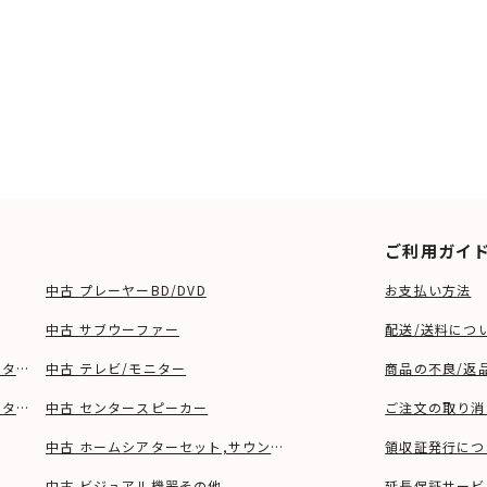
ご利用ガイ
中古 プレーヤーBD/DVD
お支払い方法
中古 サブウーファー
配送/送料につ
ーター、ウーファー等)
中古 テレビ/モニター
商品の不良/返
タンド等)
中古 センタースピーカー
ご注文の取り消
中古 ホームシアターセット,サウンドバー
領収証発行につ
中古 ビジュアル機器その他
延長保証サービ