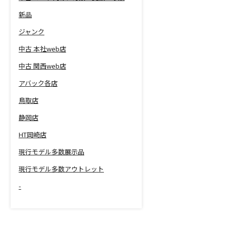
新品
ジャンク
中古 本社web店
中古 関西web店
アバック各店
鳥取店
静岡店
HT岡崎店
現行モデル多数展示品
現行モデル多数アウトレット
-