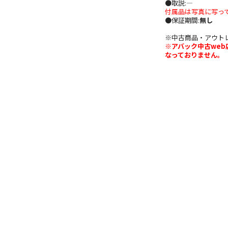
●取説:―
付属品は写真に写っ
●保証期間:
無し
※中古商品・アウト
※アバック中古we
なっておりません。