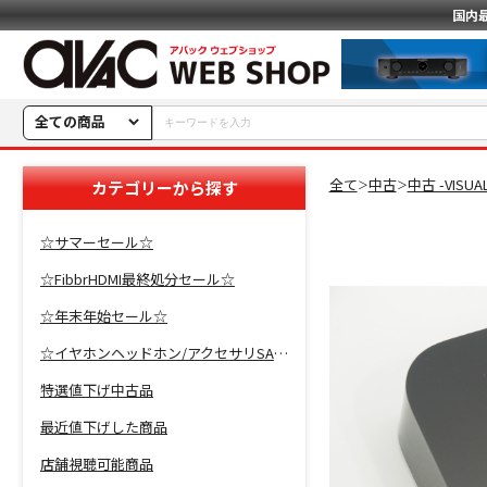
国内
全ての商品
全て
中古
中古 -VISU
カテゴリーから探す
＞
＞
☆サマーセール☆
☆FibbrHDMI最終処分セール☆
☆年末年始セール☆
☆イヤホンヘッドホン/アクセサリSALE☆
特選値下げ中古品
最近値下げした商品
店舗視聴可能商品