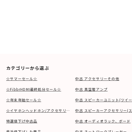
カテゴリーから選ぶ
☆サマーセール☆
中古 アクセサリーその他
☆FibbrHDMI最終処分セール☆
中古 真空管アンプ
☆年末年始セール☆
中古 スピーカーユニット(ツイ
☆イヤホンヘッドホン/アクセサリSALE☆
中古 スピーカーアクセサリー(ス
特選値下げ中古品
中古 オーディオラック、ボード
最近値下げした商品
中古 ネットワークプレーヤー