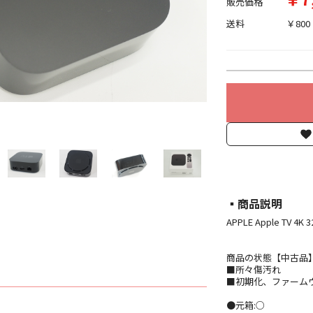
販売価格
送料
￥800
▪︎商品説明
APPLE Apple TV 4
商品の状態【中古品
■所々傷汚れ
■初期化、ファーム
●元箱:○