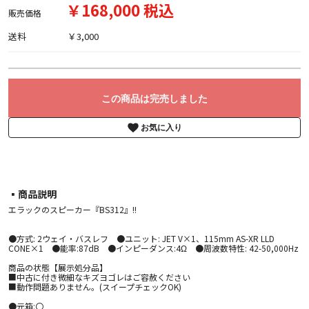
￥168,000 税込
販売価格
送料
￥3,000
この商品は完売しました
お気に入り
▪︎商品説明
エラックのスピーカー『BS312』!!
●方式: 2ウェイ・バスレフ ●ユニット: JET V×1、115mm AS-XR LLD
CONE×1 ●能率:87dB ●インピーダンス:4Ω ●周波数特性: 42-50,000Hz
商品の状態【展示処分品】
■中古に付き微細なキズヨゴレはご容赦ください
■動作問題ありません。(スイープチェックOK)
●元箱:〇