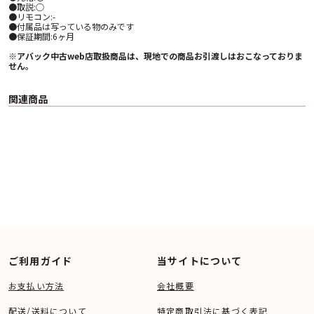
●取説:○
●リモコン:-
●付属品は写っている物のみです
●保証期間:6ヶ月
※アバック中古web店取扱商品は、現地での商品お引渡しはおこなっておりま
せん。
関連商品
ご利用ガイド
当サイトについて
お支払い方法
会社概要
配送/送料について
特定商取引法に基づく表記