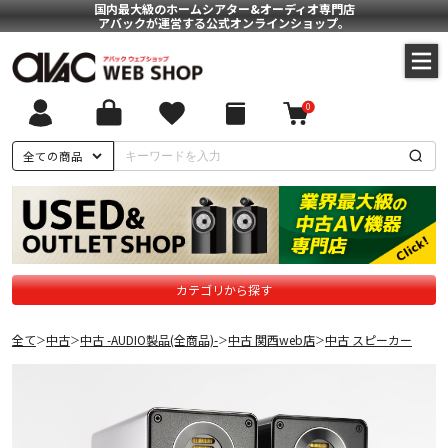
国内最大級のホームシアター&オーディオ専門店
アバックが運営する公式オンラインショップ。
0
全ての商品
カテゴリから探す
全て
中古
中古 -AUDIO製品(全商品)-
中古 関西web店
中古 スピーカー
＞
＞
＞
＞