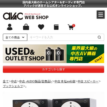
国内最大級のホームシアター&オーディオ専門店
アバックが運営する公式オンラインショップ。
0
全ての商品
カテゴリから探す
全て
中古
中古 -AUDIO製品(全商品)-
中古 本社web店
中古 スピーカー
＞
＞
＞
＞
＞
ブックシェルフ
-
＞