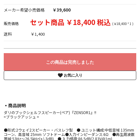
メーカー希望小売価格
￥39,600
セット商品 ￥18,400 税込
販売価格
(￥18,400 * 1 )
送料
￥1,400
この商品は完売しました
お気に入り
▪︎商品説明
ダリのブックシェルフスピーカー(ペア)『ZENSOR1』!!
=ブラックアッシュ =
●形式:2ウェイ2スピーカー・バスレフ型 ● ユニット構成:中低音域 135mm
コーン、高音域 25mm ソフトドーム●入力インピーダンス:6Ω ●再生周波数
帯域:53Hz～26.5kHz(+/-3dB) ● 入力感度:86.5dB(2.83V@1m)