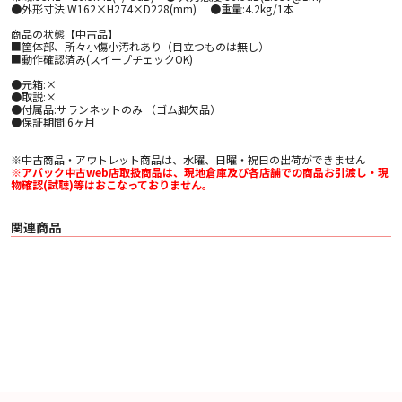
●外形寸法:W162×H274×D228(mm) ●重量:4.2kg/1本
商品の状態【中古品】
■筐体部、所々小傷小汚れあり（目立つものは無し）
■動作確認済み(スイープチェックOK)
●元箱:×
●取説:×
●付属品:サランネットのみ （ゴム脚欠品）
●保証期間:6ヶ月
※中古商品・アウトレット商品は、水曜、日曜・祝日の出荷ができません
※アバック中古web店取扱商品は、現地倉庫及び各店舗での商品お引渡し・現
物確認(試聴)等はおこなっておりません。
関連商品