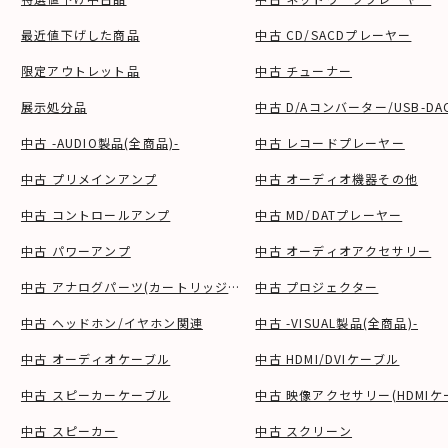
最近値下げした商品
中古 CD/SACDプレーヤー
限定アウトレット品
中古 チューナー
展示処分品
中古 D/Aコンバーター/USB-DA
中古 -AUDIO製品(全商品)-
中古 レコードプレーヤー
中古 プリメインアンプ
中古 オーディオ機器その他
中古 コントロールアンプ
中古 MD/DATプレーヤー
中古 パワーアンプ
中古 オーディオアクセサリー
中古 アナログパーツ(カートリッジ、シェル等)
中古 プロジェクター
中古 ヘッドホン/イヤホン関連
中古 -VISUAL製品(全商品)-
中古 オーディオケーブル
中古 HDMI/DVIケーブル
中古 スピーカーケーブル
中古 映像アクセサリー(HDMIケ
中古 スピーカー
中古 スクリーン