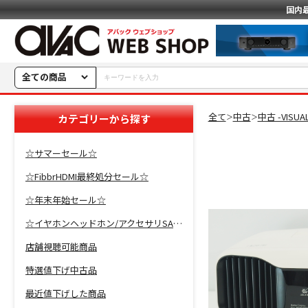
国内
全ての商品
全て
中古
中古 -VISU
カテゴリーから探す
＞
＞
☆サマーセール☆
☆FibbrHDMI最終処分セール☆
☆年末年始セール☆
☆イヤホンヘッドホン/アクセサリSALE☆
店舗視聴可能商品
特選値下げ中古品
最近値下げした商品