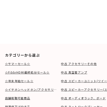
カテゴリーから選ぶ
☆サマーセール☆
中古 アクセサリーその他
☆FibbrHDMI最終処分セール☆
中古 真空管アンプ
☆年末年始セール☆
中古 スピーカーユニット(ツイ
☆イヤホンヘッドホン/アクセサリSALE☆
中古 スピーカーアクセサリー(ス
店舗視聴可能商品
中古 オーディオラック、ボード
特選値下げ中古品
中古 ネットワークプレーヤー