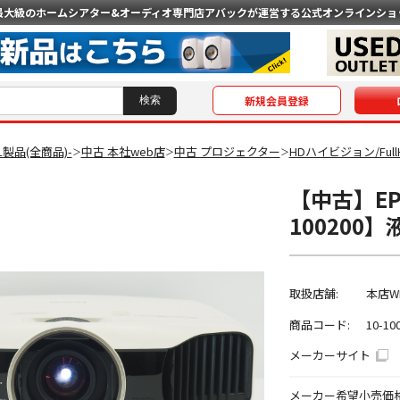
最大級のホームシアター&オーディオ専門店
アバックが運営する公式オンラインショ
新規会員登録
AL製品(全商品)-
中古 本社web店
中古 プロジェクター
HDハイビジョン/Fu
＞
＞
＞
【中古】EPS
100200
取扱店舗:
本店W
商品コード:
10-10
メーカーサイト
メーカー希望小売価