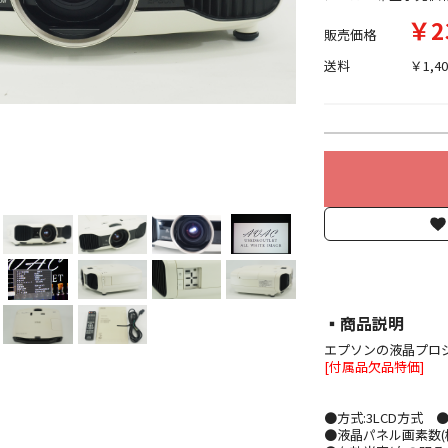
￥2
販売価格
送料
￥1,40
▪︎商品説明
エプソンの液晶プロジェ
[付属品欠品特価]
●方式:3LCD方式 
●液晶パネル画素数(横×