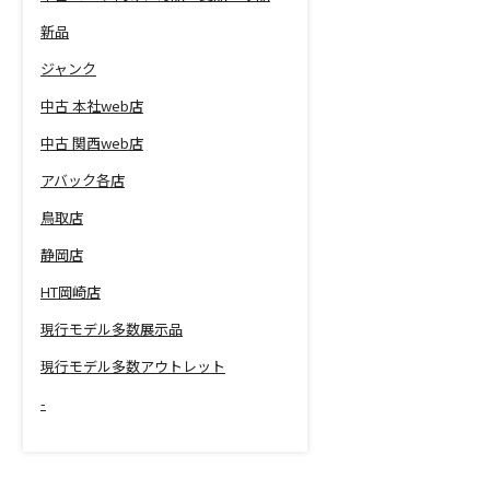
新品
ジャンク
中古 本社web店
中古 関西web店
アバック各店
鳥取店
静岡店
HT岡崎店
現行モデル多数展示品
現行モデル多数アウトレット
-