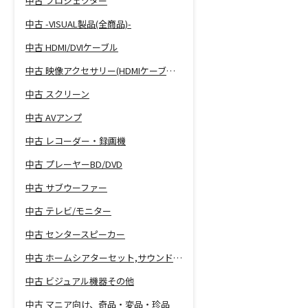
中古 プロジェクター
中古 -VISUAL製品(全商品)-
中古 HDMI/DVIケーブル
中古 映像アクセサリー(HDMIケーブル等)
中古 スクリーン
中古 AVアンプ
中古 レコーダー・録画機
中古 プレーヤーBD/DVD
中古 サブウーファー
中古 テレビ/モニター
中古 センタースピーカー
中古 ホームシアターセット,サウンドバー
中古 ビジュアル機器その他
中古 マニア向け、奇品・変品・珍品