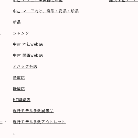
中古 マニア向け、奇品・変品・珍品
新品
C
ジャンク
中古 本社web店
中古 関西web店
アバック各店
鳥取店
静岡店
HT岡崎店
現行モデル多数展示品
ーブル等)
現行モデル多数アウトレット
-