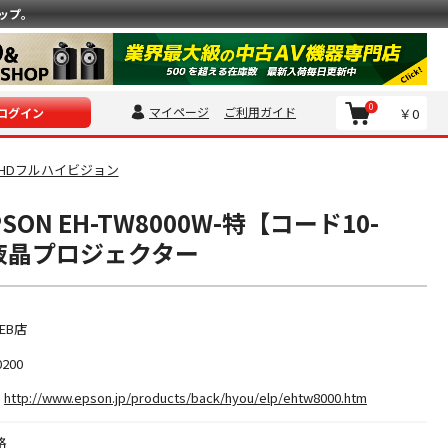
ップ。
0
マイページ
ご利用ガイド
￥0
ログイン
llHDフルハイビジョン
ON EH-TW8000W-特【コード10-
】液晶プロジェクター
EB店
0200
http://www.epson.jp/products/back/hyou/elp/ehtw8000.htm
格