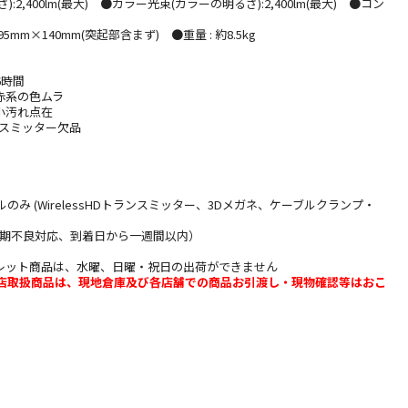
:2,400lm(最大) ●カラー光束(カラーの明るさ):2,400lm(最大) ●コン
95mm×140mm(突起部含まず) ●重量 : 約8.5kg
】
6時間
赤系の色ムラ
小汚れ点在
ランスミッター欠品
のみ (WirelessHDトランスミッター、3Dメガネ、ケーブルクランプ・
)
期不良対応、到着日から一週間以内）
レット商品は、水曜、日曜・祝日の出荷ができません
b店取扱商品は、現地倉庫及び各店舗での商品お引渡し・現物確認等はおこ