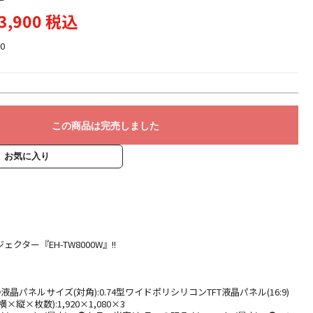
3,900 税込
0
この商品は完売しました
お気に入り
クター『EH-TW8000W』!!
●液晶パネルサイズ(対角):0.74型ワイドポリシリコンTFT液晶パネル(16:9)
縦×枚数):1,920×1,080×3