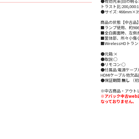
●有効光束(白の明るさ)
トラスト比:200,000:1
●サイズ: 466mm×3
商品の状態【中古品
■ランプ使用、約98
■全白画面時、左側
■筐体部、所々小傷
■WirelessHDト
●元箱:×
●取説:○
●リモコン:○
●付属品:電源ケーブル
HDMIケーブル他欠品
●保証期間:
無し
（初
※中古商品・アウト
※アバック中古we
なっておりません。