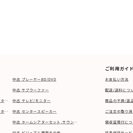
ご利用ガイ
中古 プレーヤーBD/DVD
お支払い方法
中古 サブウーファー
配送/送料につ
ーター、ウーファー等)
中古 テレビ/モニター
商品の不良/返
タンド等)
中古 センタースピーカー
ご注文の取り消
中古 ホームシアターセット,サウンドバー
領収証発行につ
中古 ビジュアル機器その他
延長保証サービ