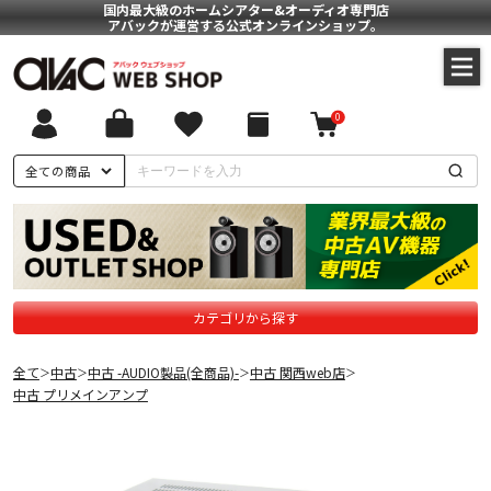
国内最大級のホームシアター&オーディオ専門店
アバックが運営する公式オンラインショップ。
0
全ての商品
カテゴリから探す
全て
中古
中古 -AUDIO製品(全商品)-
中古 関西web店
＞
＞
＞
＞
中古 プリメインアンプ