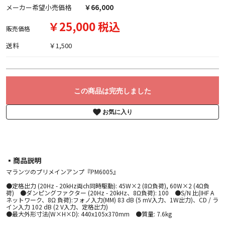
メーカー希望小売価格
￥66,000
￥25,000 税込
販売価格
送料
￥1,500
この商品は完売しました
お気に入り
▪︎商品説明
マランツのプリメインアンプ『PM6005』
●定格出力 (20Hz - 20kHz両ch同時駆動): 45W×2 (8Ω負荷), 60W×2 (4Ω負
荷) ●ダンピングファクター (20Hz - 20kHz、8Ω負荷): 100 ●S/N 比(IHF A
ネットワーク、8Ω 負荷):フォノ入力(MM) 83 dB (5 mV入力、1W出力)、CD / ラ
イン入力 102 dB (2 V入力、定格出力)
●最大外形寸法(W×H×D): 440x105x370mm ●質量: 7.6kg