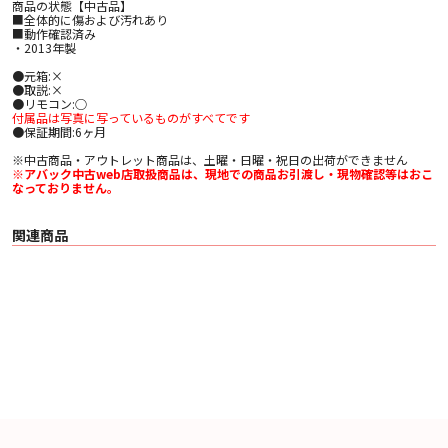
商品の状態【中古品】
■全体的に傷および汚れあり
■動作確認済み
・2013年製
●元箱:×
●取説:×
●リモコン:○
付属品は写真に写っているものがすべてです
●保証期間:6ヶ月
※中古商品・アウトレット商品は、土曜・日曜・祝日の出荷ができません
※アバック中古web店取扱商品は、現地での商品お引渡し・現物確認等はおこ
なっておりません。
関連商品