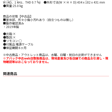
W (4Ω、1 kHz、THD 0.7 %) ●外形寸法(W × H × D):434 x 182 x 431 mm
●質量:25.0 kg
商品の状態【中古品】
■筐体部、所々小傷小汚れあり（目立つものは無し）
■動作確認済み
・2019年製
●元箱:×
●取説:×
●リモコン:○
●付属品:電源ケーブル
●保証期間:6ヶ月
※中古商品・アウトレット商品は、水曜、日曜・祝日の出荷ができません
※アバック中古web店取扱商品は、現地倉庫及び各店舗での商品お引渡し・現
物確認等はおこなっておりません。
関連商品