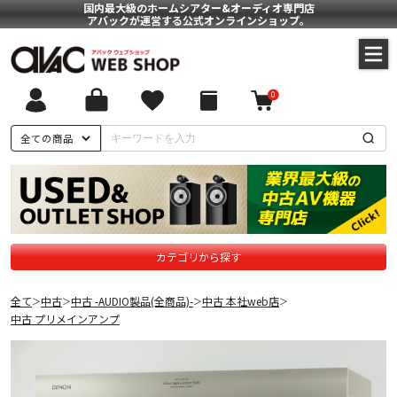
国内最大級のホームシアター&オーディオ専門店
アバックが運営する公式オンラインショップ。
0
全ての商品
カテゴリから探す
全て
中古
中古 -AUDIO製品(全商品)-
中古 本社web店
＞
＞
＞
＞
中古 プリメインアンプ