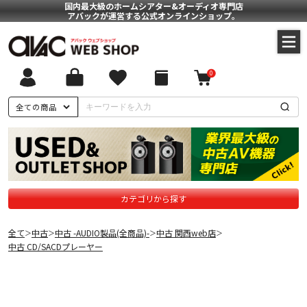
国内最大級のホームシアター&オーディオ専門店
アバックが運営する公式オンラインショップ。
0
全ての商品
カテゴリから探す
全て
中古
中古 -AUDIO製品(全商品)-
中古 関西web店
＞
＞
＞
＞
中古 CD/SACDプレーヤー