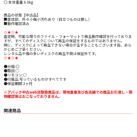
〇 本体重量 6.0kg
商品の状態【中古品】
■筐体部、所々小傷小汚れあり（目立つものは無し）
■動作確認済み
☆★☆★
査定時、可能な限りのファイル・フォーマットで再生動作確認を行っておりま
すが、すべてのディスクについて再生の保証をするものではありません。
稀に、ディスクによって再生できない場合が生ずることもございます旨、あら
かじめご了承ください。
レンタル品や傷の多いディスクの再生不良は保証外です。
☆★☆★
●元箱:〇
●取説:○
●リモコン:○
●付属品:写っているものがすべてです
●保証期間:3ヶ月
※アバック中古web店取扱商品は、現地倉庫及び各店舗での商品お引渡し・現
物確認等はおこなっておりません。
関連商品