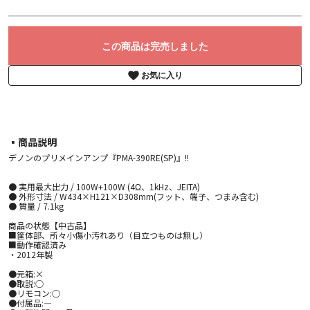
この商品は完売しました
お気に入り
▪︎商品説明
デノンのプリメインアンプ『PMA-390RE(SP)』!!
● 実用最大出力 / 100W+100W (4Ω、1kHz、JEITA)
● 外形寸法 / W434×H121×D308mm(フット、端子、つまみ含む)
● 質量 / 7.1kg
商品の状態【中古品】
■筐体部、所々小傷小汚れあり（目立つものは無し）
■動作確認済み
・2012年製
●元箱:×
●取説:○
●リモコン:○
●付属品:―