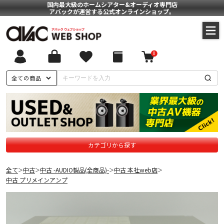
国内最大級のホームシアター&オーディオ専門店
アバックが運営する公式オンラインショップ。
0
全ての商品
カテゴリから探す
全て
中古
中古 -AUDIO製品(全商品)-
中古 本社web店
＞
＞
＞
＞
中古 プリメインアンプ