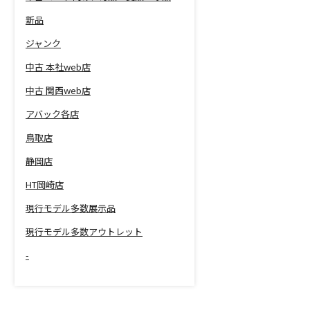
新品
ジャンク
中古 本社web店
中古 関西web店
アバック各店
鳥取店
静岡店
HT岡崎店
現行モデル多数展示品
現行モデル多数アウトレット
-