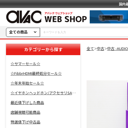
国内
全ての商品
全て
中古
中古 -AUDI
カテゴリーから探す
＞
＞
☆サマーセール☆
☆FibbrHDMI最終処分セール☆
☆年末年始セール☆
☆イヤホンヘッドホン/アクセサリSALE☆
最近値下げした商品
店舗視聴可能商品
特選値下げ中古品