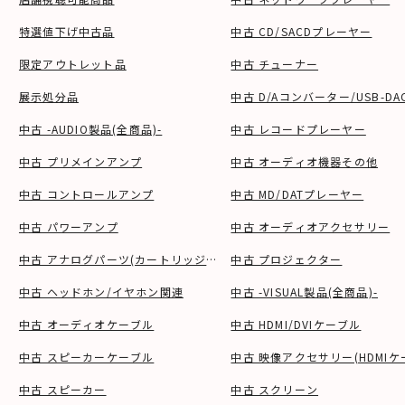
特選値下げ中古品
中古 CD/SACDプレーヤー
限定アウトレット品
中古 チューナー
展示処分品
中古 D/Aコンバーター/USB-DA
中古 -AUDIO製品(全商品)-
中古 レコードプレーヤー
中古 プリメインアンプ
中古 オーディオ機器その他
中古 コントロールアンプ
中古 MD/DATプレーヤー
中古 パワーアンプ
中古 オーディオアクセサリー
中古 アナログパーツ(カートリッジ、シェル等)
中古 プロジェクター
中古 ヘッドホン/イヤホン関連
中古 -VISUAL製品(全商品)-
中古 オーディオケーブル
中古 HDMI/DVIケーブル
中古 スピーカーケーブル
中古 映像アクセサリー(HDMIケ
中古 スピーカー
中古 スクリーン