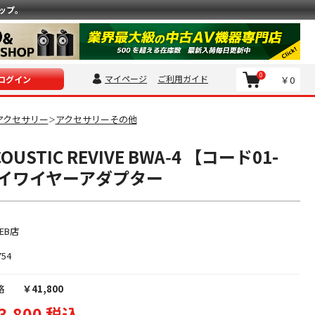
ップ。
0
マイページ
ご利用ガイド
￥0
ログイン
アクセサリー
アクセサリーその他
＞
USTIC REVIVE BWA‑4 【コード01-
】バイワイヤーアダプター
EB店
754
格
￥41,800
3,800 税込