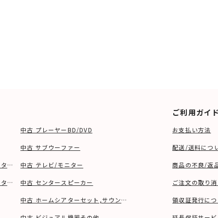
ご利用ガイ
中古 プレーヤーBD/DVD
お支払い方法
中古 サブウーファー
配送/送料につ
ーター、ウーファー等)
中古 テレビ/モニター
商品の不良/返
タンド等)
中古 センタースピーカー
ご注文の取り消
中古 ホームシアターセット,サウンドバー
領収証発行につ
中古 ビジュアル機器その他
延長保証サービ