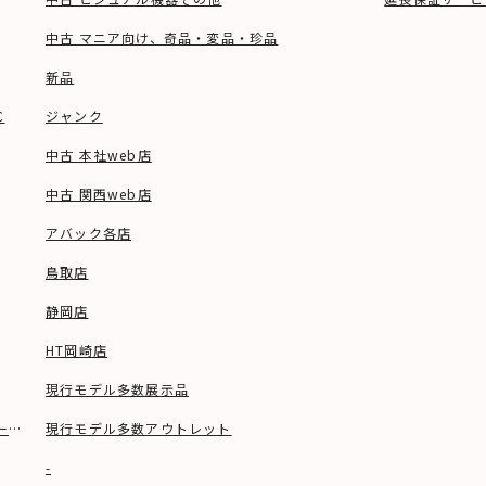
中古 マニア向け、奇品・変品・珍品
新品
C
ジャンク
中古 本社web店
中古 関西web店
アバック各店
鳥取店
静岡店
HT岡崎店
現行モデル多数展示品
ーブル等)
現行モデル多数アウトレット
-