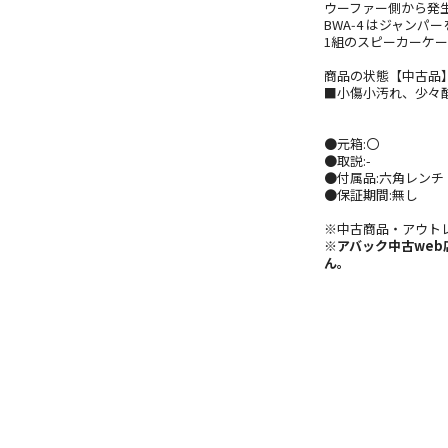
ウーファー側から発
BWA‑4 はジャンパ
1組のスピーカーケ
商品の状態【中古品
■小傷小汚れ、少々
●元箱:〇
●取説:-
●付属品:六角レンチ
●保証期間:無し
※中古商品・アウト
※アバック中古we
ん。