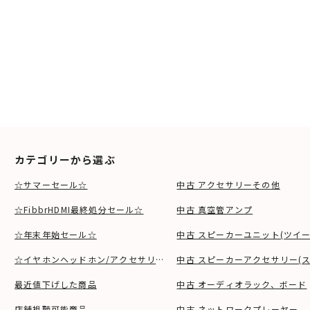
カテゴリーから選ぶ
☆サマーセール☆
中古 アクセサリーその他
☆FibbrHDMI最終処分セール☆
中古 真空管アンプ
☆年末年始セール☆
中古 スピーカーユニット(ツイ
☆イヤホンヘッドホン/アクセサリSALE☆
中古 スピーカーアクセサリー(ス
最近値下げした商品
中古 オーディオラック、ボード
店舗視聴可能商品
中古 ネットワークプレーヤー