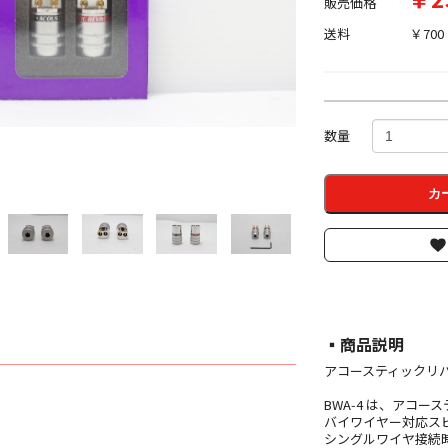
販売価格
送料
￥700
数量
カ
▪︎商品説明
アコースティックリバ
BWA‑4 は、アコ
バイワイヤー対応ス
シングルワイヤ接続