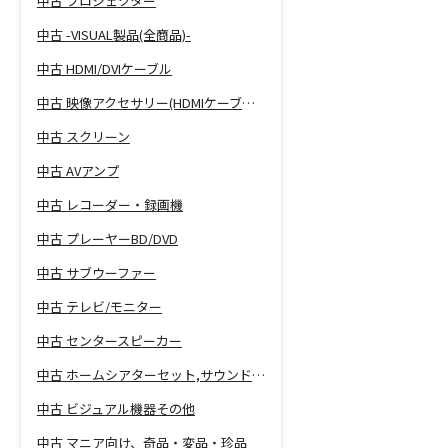
中古 プロジェクター
中古 -VISUAL製品(全商品)-
中古 HDMI/DVIケーブル
中古 映像アクセサリー(HDMIケーブル等)
中古 スクリーン
中古 AVアンプ
中古 レコーダー・録画機
中古 プレーヤーBD/DVD
中古 サブウーファー
中古 テレビ/モニター
中古 センタースピーカー
中古 ホームシアターセット,サウンドバー
中古 ビジュアル機器その他
中古 マニア向け、奇品・変品・珍品