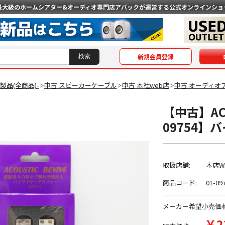
最大級のホームシアター&オーディオ専門店
アバックが運営する公式オンラインショ
新規会員登録
O製品(全商品)-
中古 スピーカーケーブル
中古 本社web店
中古 オーディオ
＞
＞
＞
【中古】ACO
09754
取扱店舗:
本店W
商品コード:
01-09
メーカー希望小売価
￥2