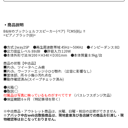
▪︎商品説明
B&Wのブックシェルフスピーカー(ペア)『CM5(B)』!!
=ピアノブラック(B)=
●方式:2way2SP ●再生周波数帯域:45Hz～50KHz ●インピーダンス:8Ω
●出力音圧レベル:88dB ●許容入力:120W
●本体外形寸法:W200×H340×D301mm ●本体質量:8.9kg/台
商品の状態【中古品】
■片ch、ツイータへこみ痕
■片ch、ウーファーエッジ小ひび割れ （出音に影響なし）
■筐体部、所々小傷小汚れ点在
■動作確認済み(スイープチェック済み)
●元箱:○
●取説:○
付属品は写真に映っているものがすべてです
（バスレフスポンジ欠品）
●保証期間:6ヶ月 （特記事項を除く）
※中古商品・アウトレット商品は、水曜、日曜・祝日の出荷ができません
※アバック中古web店取扱商品は、現地倉庫及び各店舗での商品お引渡し・現
物確認等はおこなっておりません。