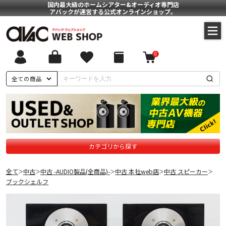
国内最大級のホームシアター&オーディオ専門店
アバックが運営する公式オンラインショップ。
0
全ての商品
カテゴリから探す
全て
中古
中古 -AUDIO製品(全商品)-
中古 本社web店
中古 スピーカー
＞
＞
＞
＞
＞
ブックシェルフ