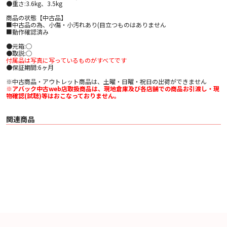
●重さ:3.6kg、3.5kg
商品の状態【中古品】
■中古品の為、小傷・小汚れあり(目立つものはありません
■動作確認済み
●元箱:○
●取説:○
付属品は写真に写っているものがすべてです
●保証期間:6ヶ月
※中古商品・アウトレット商品は、土曜・日曜・祝日の出荷ができません
※アバック中古web店取扱商品は、現地倉庫及び各店舗での商品お引渡し・現
物確認(試聴)等はおこなっておりません。
関連商品