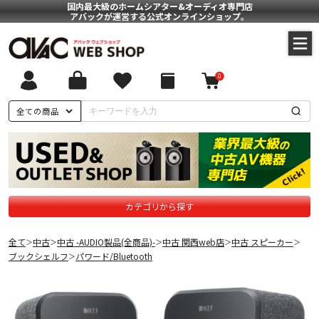
国内最大級のホームシアター&オーディオ専門店
アバックが運営する公式オンラインショップ。
0
全ての商品
カテゴリから探す
全て
中古
中古 -AUDIO製品(全商品)-
中古 関西web店
中古 スピーカー
＞
＞
＞
＞
＞
ブックシェルフ
パワード/Bluetooth
＞