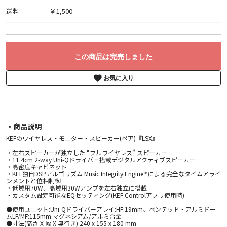
送料
￥1,500
この商品は完売しました
お気に入り
▪︎商品説明
KEFのワイヤレス・モニター・スピーカー(ペア)『LSX』
・左右スピーカーが独立した “フルワイヤレス” スピーカー
・11.4cm 2-way Uni-Qドライバー搭載デジタルアクティブスピーカー
・高密度キャビネット
・KEF独自DSPアルゴリズム Music Integrity Engine™による完全なタイムアライ
ンメントと位相制御
・低域用70W、高域用30Wアンプを左右独立に搭載
・カスタム設定可能なEQセッティング(KEF Controlアプリ使用時)
●使用ユニット:Uni-Qドライバーアレイ:HF:19mm、ベンテッド・アルミドー
ムLF/MF:115mm マグネシアム/アルミ合金
●寸法(高さ X 幅 X 奥行き):240 x 155 x 180 mm