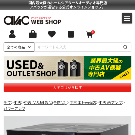
国内最大級のホームシアター&オーディオ専門店
アバックが運営する公式オンラインショップ。
0
全ての商品
カテゴリから探す
全て
中古
中古 -VISUAL製品(全商品)-
中古 本社web店
中古 AVアンプ
＞
＞
＞
＞
＞
パワーアンプ