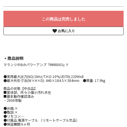
この商品は完売しました
お気に入り
▪︎商品説明
マランツの8chパワーアンプ『MM8003』!!
●実用最大出力(6Ω/1kHz/T.H.D 10%/JEITA):220Wx8
●最大外形寸法(W×H×D): 440×184.5×384mm ●質量: 17.9kg
商品の状態【中古品】
■筐体部、所々小傷小汚れ点在
■基本動作確認済み
・2008年製
●元箱:×
●取説:×
●リモコン:―
●付属品:電源ケーブル （リモートケーブル欠品）
●保証期間:6ヶ月