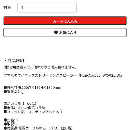
数量
カートに入れる
お気に入り
▪︎商品説明
N様専用商品です。他の方はご購入頂けません。
ヤマハのワイヤレスストリーミングスピーカー『MusicCast 20 (WX-021/B)』
●外形寸法:150W×186H×130Dmm
●質量:2.2kg
商品の状態【中古品】
■全体に大小の傷汚れ多め
■ユニット面、コーティングハゲあり
●元箱:×
●取説:×
●付属品:電源ケーブルのみ （グリル他欠品）