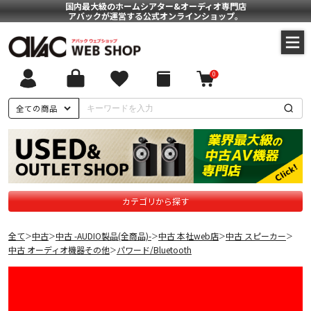
国内最大級のホームシアター&オーディオ専門店
アバックが運営する公式オンラインショップ。
0
全ての商品
カテゴリから探す
全て
中古
中古 -AUDIO製品(全商品)-
中古 本社web店
中古 スピーカー
＞
＞
＞
＞
＞
中古 オーディオ機器その他
パワード/Bluetooth
＞