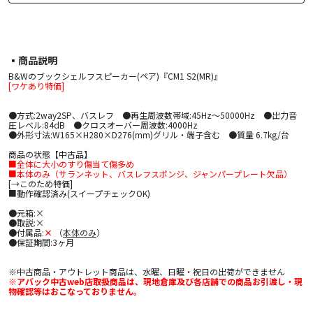
▪︎商品説明
B&Wのブックシェルフスピーカー(ペア)『CM1 S2(MR)』
[ワケあり特価]
●方式:2way2SP、バスレフ ●再生周波数帯域:45Hz～50000Hz ●出力音
圧レベル:84dB ●クロスオーバー周波数:4000Hz
●外形寸法:W165×H280×D276(mm)グリル・端子含む ●質量 6.7kg/台
商品の状態【中古品】
■全体に大小のすり傷当て傷多め
■本体のみ（サランネット、バスレフスポンジ、ジャンパープレート欠品）
[→このため特価]
■動作確認済み(スイープチェックOK)
●元箱:×
●取説:×
●付属品:
×
（
本体のみ
）
●保証期間:3ヶ月
※中古商品・アウトレット商品は、水曜、日曜・祝日の出荷ができません
※アバック中古web店取扱商品は、現地倉庫及び各店舗での商品お引渡し・現
物確認等はおこなっておりません。